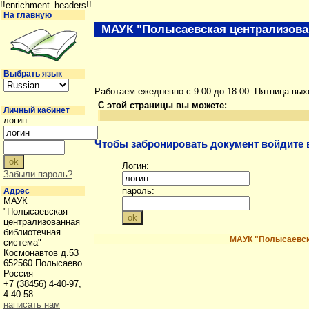
!!enrichment_headers!!
На главную
МАУК "Полысаевская централизова
Выбрать язык
Работаем ежедневно с 9:00 до 18:00. Пятница вы
С этой страницы вы можете:
Личный кабинет
логин
Чтобы забронировать документ войдите в
Логин:
Забыли пароль?
пароль:
Адрес
МАУК
"Полысаевская
централизованная
библиотечная
МАУК "Полысаевск
система"
Космонавтов д.53
652560 Полысаево
Россия
+7 (38456) 4-40-97,
4-40-58.
написать нам