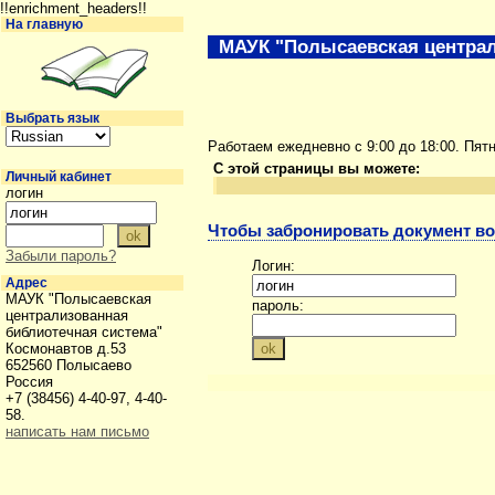
!!enrichment_headers!!
На главную
МАУК "Полысаевская централ
Выбрать язык
Работаем ежедневно с 9:00 до 18:00. Пят
С этой страницы вы можете:
Личный кабинет
логин
Чтобы забронировать документ во
Забыли пароль?
Логин:
Адрес
МАУК "Полысаевская
пароль:
централизованная
библиотечная система"
Космонавтов д.53
652560 Полысаево
Россия
+7 (38456) 4-40-97, 4-40-
58.
написать нам письмо