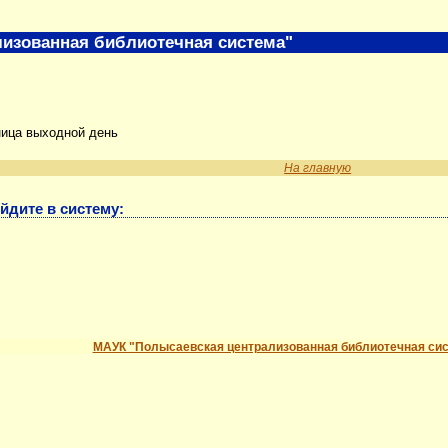
изованная библиотечная система"
ница выходной день
На главную
йдите в систему:
МАУК "Полысаевская централизованная библиотечная си