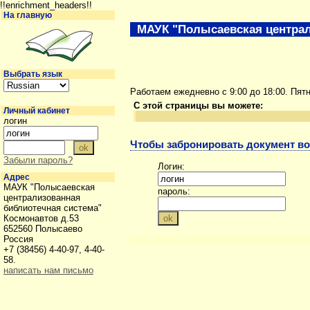
!!enrichment_headers!!
На главную
МАУК "Полысаевская централ
Выбрать язык
Работаем ежедневно с 9:00 до 18:00. Пят
С этой страницы вы можете:
Личный кабинет
логин
Чтобы забронировать документ во
Забыли пароль?
Логин:
Адрес
МАУК "Полысаевская
пароль:
централизованная
библиотечная система"
Космонавтов д.53
652560 Полысаево
Россия
+7 (38456) 4-40-97, 4-40-
58.
написать нам письмо