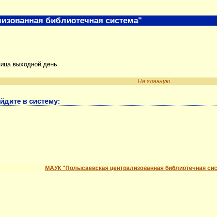
изованная библиотечная система"
ница выходной день
На главную
йдите в систему:
МАУК "Полысаевская централизованная библиотечная си