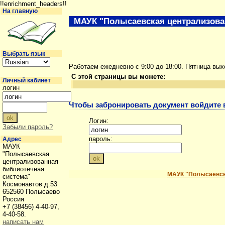
!!enrichment_headers!!
На главную
МАУК "Полысаевская централизова
Выбрать язык
Работаем ежедневно с 9:00 до 18:00. Пятница вы
С этой страницы вы можете:
Личный кабинет
логин
Чтобы забронировать документ войдите в
Логин:
Забыли пароль?
пароль:
Адрес
МАУК
"Полысаевская
централизованная
библиотечная
МАУК "Полысаевск
система"
Космонавтов д.53
652560 Полысаево
Россия
+7 (38456) 4-40-97,
4-40-58.
написать нам