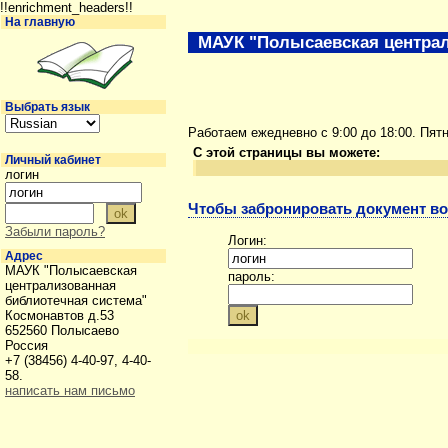
!!enrichment_headers!!
На главную
МАУК "Полысаевская централ
Выбрать язык
Работаем ежедневно с 9:00 до 18:00. Пят
С этой страницы вы можете:
Личный кабинет
логин
Чтобы забронировать документ во
Забыли пароль?
Логин:
Адрес
МАУК "Полысаевская
пароль:
централизованная
библиотечная система"
Космонавтов д.53
652560 Полысаево
Россия
+7 (38456) 4-40-97, 4-40-
58.
написать нам письмо