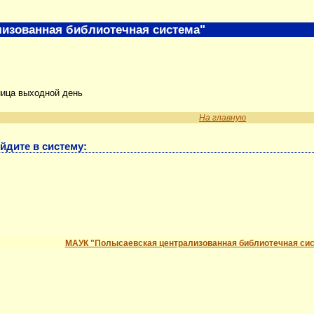
изованная библиотечная система"
ница выходной день
На главную
йдите в систему:
МАУК "Полысаевская централизованная библиотечная си