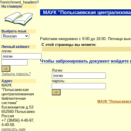
!!enrichment_headers!!
На главную
МАУК "Полысаевская централизова
Выбрать язык
Работаем ежедневно с 9:00 до 18:00. Пятница вы
С этой страницы вы можете:
Личный кабинет
логин
Чтобы забронировать документ войдите в
Логин:
Забыли пароль?
пароль:
Адрес
МАУК
"Полысаевская
централизованная
библиотечная
МАУК "Полысаевск
система"
Космонавтов д.53
652560 Полысаево
Россия
+7 (38456) 4-40-97,
4-40-58.
написать нам