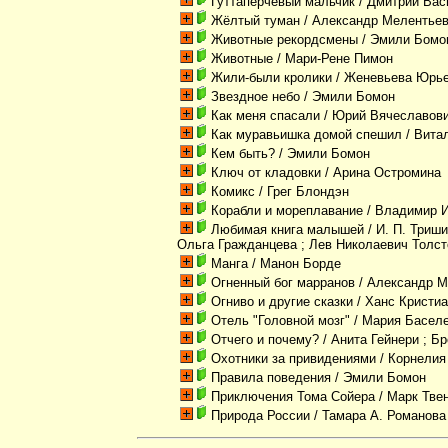
Гуттаперчевый мальчик
/ Дмитрий Вас
Жёлтый туман
/ Александр Мелентьев
Животные рекордсмены
/ Эмили Бомо
Животные
/ Мари-Рене Пимон
Жили-были кролики
/ Женевьева Юрь
Звездное небо
/ Эмили Бомон
Как меня спасали
/ Юрий Вячеславови
Как муравьишка домой спешил
/ Вита
Кем быть?
/ Эмили Бомон
Ключ от кладовки
/ Арина Остромина
Комикс
/ Грег Блондэн
Корабли и мореплавание
/ Владимир 
Любимая книга малышей
/ И. П. Триши
Ольга Гражданцева ; Лев Николаевич Толс
Манга
/ Манон Борде
Огненный бог марранов
/ Александр М
Огниво и другие сказки
/ Ханс Кристи
Отель "Головной мозг"
/ Мария Басел
Отчего и почему?
/ Анита Гейнери ; Б
Охотники за привидениями
/ Корнелия
Правила поведения
/ Эмили Бомон
Приключения Тома Сойера
/ Марк Тве
Природа России
/ Тамара А. Романова