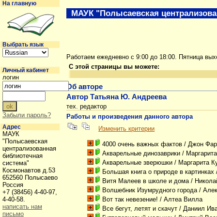
На главную
МАУК "Полысаевская централизова
Выбрать язык
Работаем ежедневно с 9:00 до 18:00. Пятница вы
С этой страницы вы можете:
Личный кабинет
логин
Об авторе
Автор Татьяна Ю. Андреева
тех. редактор
Забыли пароль?
Работы и произведения данного автора
Адрес
Изменить критерии
МАУК
"Полысаевская
4000 очень важных фактов
/ Джон Фа
централизованная
Акварельные динозаврики
/ Маргарита
библиотечная
Акварельные зверюшки
/ Маргарита К
система"
Космонавтов д.53
Большая книга о природе в картинках
652560 Полысаево
Витя Малеев в школе и дома
/ Никола
Россия
Волшебник Изумрудного города
/ Але
+7 (38456) 4-40-97,
4-40-58.
Вот так невезение!
/ Алтеа Вилла
написать нам
Все бегут, летят и скачут
/ Даниил Ив
письмо