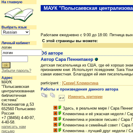
На главную
МАУК "Полысаевская централизова
Выбрать язык
Работаем ежедневно с 9:00 до 18:00. Пятница вы
С этой страницы вы можете:
Личный кабинет
логин
Об авторе
Автор Сара Пеннипакер
детская писательница из США, где её хорошо зна
признанием книг. Использует псевдоним: Sara You
Забыли пароль?
самая известная. Благодаря ей имя писательницы 
Адрес
МАУК
participant :
[Серии] Клементина
"Полысаевская
Работы и произведения данного автора
централизованная
библиотечная
Изменить критерии
система"
Космонавтов д.53
Здесь, в реальном мире
/ Сара Пенни
652560 Полысаево
Россия
Клементина и её ужасная неделя
/ Са
+7 (38456) 4-40-97,
Клементина и роковое письмо
/ Сара 
4-40-58.
Клементина и семейный совет
/ Сара 
написать нам
Клементина - лучший друг недели
/ С
письмо