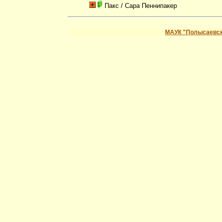
Пакс
/ Сара Пеннипакер
МАУК "Полысаевск