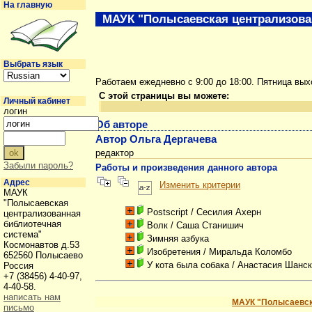
На главную
МАУК "Полысаевская централизова
Выбрать язык
Работаем ежедневно с 9:00 до 18:00. Пятница вы
С этой страницы вы можете:
Личный кабинет
логин
Об авторе
Автор Ольга Дергачева
редактор
Забыли пароль?
Работы и произведения данного автора
Адрес
Изменить критерии
МАУК
"Полысаевская
Postscript
/ Сесилия Ахерн
централизованная
библиотечная
Волк
/ Саша Станишич
система"
Зимняя азбука
Космонавтов д.53
Изобретения
/ Миральда Коломбо
652560 Полысаево
У кота была собака
/ Анастасия Шанс
Россия
+7 (38456) 4-40-97,
4-40-58.
написать нам
МАУК "Полысаевск
письмо