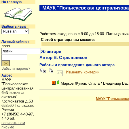
На главную
МАУК "Полысаевская централизова
Выбрать язык
Работаем ежедневно с 9:00 до 18:00. Пятница вы
С этой страницы вы можете:
Личный кабинет
логин
Об авторе
Автор В. Стрельников
Работы и произведения данного автора
Забыли пароль?
Изменить критерии
Адрес
МАУК
Марков Жуков. Опала
/ Владимир Вас
"Полысаевская
централизованная
библиотечная
система"
МАУК "Полысаевск
Космонавтов д.53
652560 Полысаево
Россия
+7 (38456) 4-40-97,
4-40-58.
написать нам
письмо