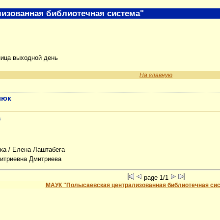
изованная библиотечная система"
ница выходной день
На главную
нюк
а
ка
/ Елена Лаштабега
митриевна Дмитриева
page 1/1
МАУК "Полысаевская централизованная библиотечная си