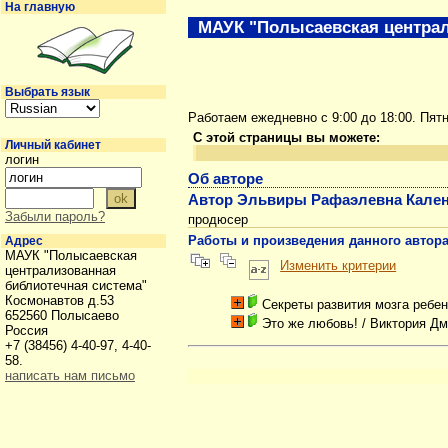
На главную
МАУК "Полысаевская централ
Выбрать язык
Работаем ежедневно с 9:00 до 18:00. Пят
С этой страницы вы можете:
Личный кабинет
логин
Об авторе
Автор Эльвиры Рафаэлевна Кале
Забыли пароль?
продюсер
Работы и произведения данного автор
Адрес
МАУК "Полысаевская
Изменить критерии
централизованная
библиотечная система"
Космонавтов д.53
Секреты развития мозга ребен
652560 Полысаево
Это же любовь!
/ Виктория Д
Россия
+7 (38456) 4-40-97, 4-40-
58.
написать нам письмо