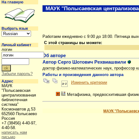
На главную
МАУК "Полысаевская централизова
Выбрать язык
Работаем ежедневно с 9:00 до 18:00. Пятница вы
С этой страницы вы можете:
Личный кабинет
логин
Об авторе
Автор Серго Шотович Рехвиашвили
доктор физико-математических наук, профессор 
Забыли пароль?
Работы и произведения данного автора
Адрес
Изменить критерии
МАУК
"Полысаевская
Метафизика, предвосхитившая физи
централизованная
библиотечная
система"
Космонавтов д.53
МАУК "Полысаевск
652560 Полысаево
Россия
+7 (38456) 4-40-97,
4-40-58.
написать нам
письмо