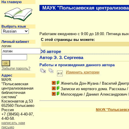
На главную
МАУК "Полысаевская централизова
Выбрать язык
Работаем ежедневно с 9:00 до 18:00. Пятница вы
С этой страницы вы можете:
Личный кабинет
логин
Об авторе
Автор Э. З. Сергеева
Работы и произведения данного автора
Забыли пароль?
Изменить критерии
Адрес
МАУК
Женитьба Дон-Жуана
/ Василий Дмит
"Полысаевская
централизованная
Записки из мертвого дома. Рассказы
/
библиотечная
Милосердие
/ Даниил Александрович 
система"
Космонавтов д.53
652560 Полысаево
Россия
МАУК "Полысаевск
+7 (38456) 4-40-97,
4-40-58.
написать нам
письмо