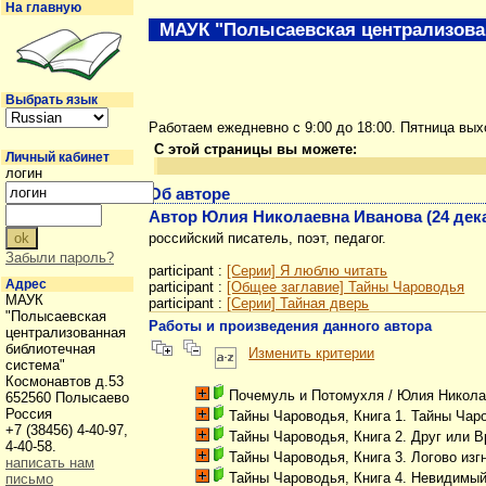
На главную
МАУК "Полысаевская централизова
Выбрать язык
Работаем ежедневно с 9:00 до 18:00. Пятница вы
С этой страницы вы можете:
Личный кабинет
логин
Об авторе
Автор Юлия Николаевна Иванова (24 декаб
российский писатель, поэт, педагог.
Забыли пароль?
participant :
[Серии] Я люблю читать
Адрес
participant :
[Общее заглавие] Тайны Чароводья
МАУК
participant :
[Серии] Тайная дверь
"Полысаевская
Работы и произведения данного автора
централизованная
библиотечная
Изменить критерии
система"
Космонавтов д.53
Почемуль и Потомухля
/ Юлия Никола
652560 Полысаево
Россия
Тайны Чароводья, Книга 1. Тайны Чар
+7 (38456) 4-40-97,
Тайны Чароводья, Книга 2. Друг или В
4-40-58.
Тайны Чароводья, Книга 3. Логово изг
написать нам
Тайны Чароводья, Книга 4. Невидимый
письмо