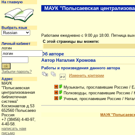
На главную
МАУК "Полысаевская централизова
Выбрать язык
Работаем ежедневно с 9:00 до 18:00. Пятница вы
С этой страницы вы можете:
Личный кабинет
логин
Об авторе
Автор Наталия Хромова
Работы и произведения данного автора
Забыли пароль?
Изменить критерии
Адрес
МАУК
Музыканты, прославившие Россию
/ Е
"Полысаевская
централизованная
Полководцы, прославившие Россию
/ 
библиотечная
Ученые, прославившие Россию
/ Ната
система"
Космонавтов д.53
652560 Полысаево
Россия
МАУК "Полысаевск
+7 (38456) 4-40-97,
4-40-58.
написать нам
письмо