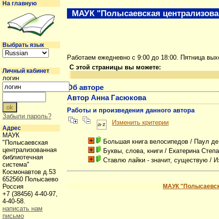
На главную
МАУК "Полысаевская централизова
Выбрать язык
Работаем ежедневно с 9:00 до 18:00. Пятница вы
С этой страницы вы можете:
Личный кабинет
логин
Об авторе
Автор Анна Гасюкова
Работы и произведения данного автора
Забыли пароль?
Изменить критерии
Адрес
МАУК
Большая книга велосипедов
/ Паул д
"Полысаевская
централизованная
Буквы, слова, книги
/ Екатерина Степ
библиотечная
Ставлю лайки - значит, существую
/ И
система"
Космонавтов д.53
652560 Полысаево
Россия
МАУК "Полысаевск
+7 (38456) 4-40-97,
4-40-58.
написать нам
письмо