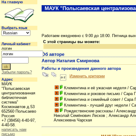
На главную
МАУК "Полысаевская централизова
Выбрать язык
Работаем ежедневно с 9:00 до 18:00. Пятница вы
С этой страницы вы можете:
Личный кабинет
логин
Об авторе
Автор Наталия Смирнова
Работы и произведения данного автора
Забыли пароль?
Изменить критерии
Адрес
МАУК
Клементина и её ужасная неделя
/ Са
"Полысаевская
централизованная
Клементина и роковое письмо
/ Сара 
библиотечная
Клементина и семейный совет
/ Сара 
система"
Клементина - лучший друг недели
/ С
Космонавтов д.53
Рождественские рассказы
/ Александр
652560 Полысаево
Николай Семёнович Лесков ; Александр Ал
Россия
Алексеевна Чарская
+7 (38456) 4-40-97,
4-40-58.
написать нам
письмо