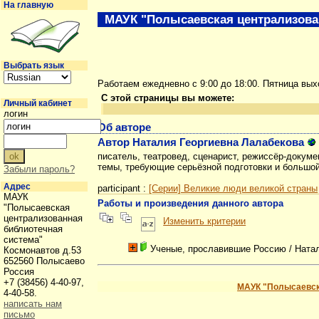
На главную
МАУК "Полысаевская централизова
Выбрать язык
Работаем ежедневно с 9:00 до 18:00. Пятница вы
С этой страницы вы можете:
Личный кабинет
логин
Об авторе
Автор Наталия Георгиевна Лалабекова
писатель, театровед, сценарист, режиссёр-докум
темы, требующие серьёзной подготовки и большой
Забыли пароль?
Адрес
participant :
[Серии] Великие люди великой страны
МАУК
Работы и произведения данного автора
"Полысаевская
централизованная
Изменить критерии
библиотечная
система"
Ученые, прославившие Россию
/ Ната
Космонавтов д.53
652560 Полысаево
Россия
+7 (38456) 4-40-97,
МАУК "Полысаевск
4-40-58.
написать нам
письмо