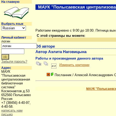
На главную
МАУК "Полысаевская централизова
Выбрать язык
Работаем ежедневно с 9:00 до 18:00. Пятница вы
С этой страницы вы можете:
Личный кабинет
логин
Об авторе
Автор Аэлита Наговицына
Работы и произведения данного автора
Забыли пароль?
Изменить критерии
Адрес
МАУК
Посланник
/ Алексей Александрович 
"Полысаевская
централизованная
библиотечная
система"
МАУК "Полысаевск
Космонавтов д.53
652560 Полысаево
Россия
+7 (38456) 4-40-97,
4-40-58.
написать нам
письмо