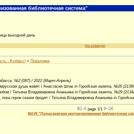
изованная библиотечная система"
ница выходной день
На главную
сть - Кузбасс)
>
Праздники
узбасса, №2 (087) / 2022 (Март-Апрель)
чемрусская душа живёт
/ Анастасия Шпак
in Городская газета, №25 (21390
небом
/ Татьяна Владимировна Ананьева
in Городская газета, №29 (21342
 пока герои сказки бродят
/ Татьяна Владимировна Ананьева
in Городск
page 1/1
МАУК "Полысаевская централизованная библиотечная си