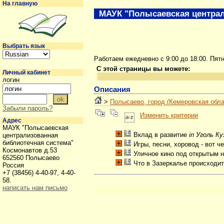
На главную
МАУК "Полысаевская централ
Выбрать язык
Работаем ежедневно с 9:00 до 18:00. Пят
С этой страницы вы можете:
Личный кабинет
логин
Описания
>
Полысаево, город (Кемеровская обла
Забыли пароль?
Изменить критерии
Адрес
МАУК "Полысаевская
Вклад в развитие
in Уголь К
централизованная
библиотечная система"
Игры, песни, хоровод - вот 
Космонавтов д.53
Уличное кино под открытым 
652560 Полысаево
Что в Зазеркалье происходит,
Россия
+7 (38456) 4-40-97, 4-40-
58.
написать нам письмо