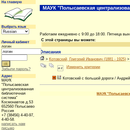
На главную
МАУК "Полысаевская централизова
Выбрать язык
Работаем ежедневно с 9:00 до 18:00. Пятница вы
С этой страницы вы можете:
Личный кабинет
логин
Описания
>
Котовский, Григорий Иванович (1881 - 1925)
Изменить критерии
Забыли пароль?
Адрес
Котовский с большой дороги
/ Андре
МАУК
"Полысаевская
централизованная
библиотечная
МАУК "Полысаевск
система"
Космонавтов д.53
652560 Полысаево
Россия
+7 (38456) 4-40-97,
4-40-58.
написать нам
письмо