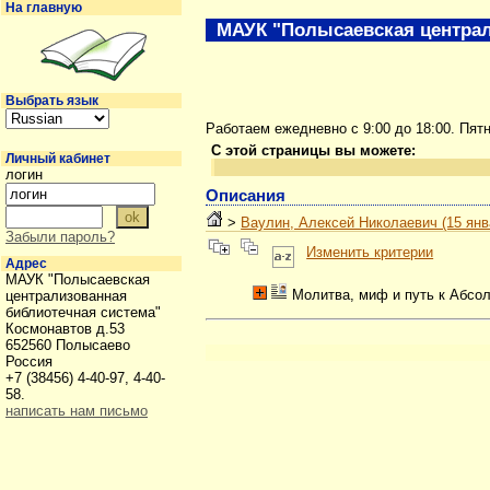
На главную
МАУК "Полысаевская централ
Выбрать язык
Работаем ежедневно с 9:00 до 18:00. Пят
С этой страницы вы можете:
Личный кабинет
логин
Описания
>
Ваулин, Алексей Николаевич (15 янва
Забыли пароль?
Изменить критерии
Адрес
МАУК "Полысаевская
Молитва, миф и путь к Абсо
централизованная
библиотечная система"
Космонавтов д.53
652560 Полысаево
Россия
+7 (38456) 4-40-97, 4-40-
58.
написать нам письмо