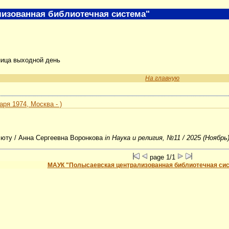
изованная библиотечная система"
ница выходной день
На главную
ря 1974, Москва - )
люту
/ Анна Сергеевна Воронкова
in Наука и религия, №11 / 2025 (Ноябрь
page 1/1
МАУК "Полысаевская централизованная библиотечная си