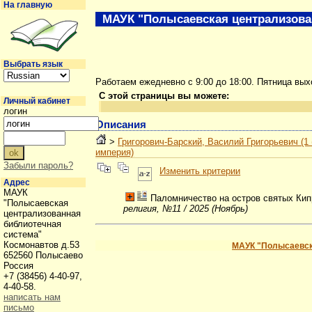
На главную
МАУК "Полысаевская централизова
Выбрать язык
Работаем ежедневно с 9:00 до 18:00. Пятница вы
С этой страницы вы можете:
Личный кабинет
логин
Описания
>
Григорович-Барский, Василий Григорьевич (1 
империя)
Забыли пароль?
Изменить критерии
Адрес
МАУК
Паломничество на остров святых Кипр
"Полысаевская
религия, №11 / 2025 (Ноябрь)
централизованная
библиотечная
система"
Космонавтов д.53
МАУК "Полысаевск
652560 Полысаево
Россия
+7 (38456) 4-40-97,
4-40-58.
написать нам
письмо