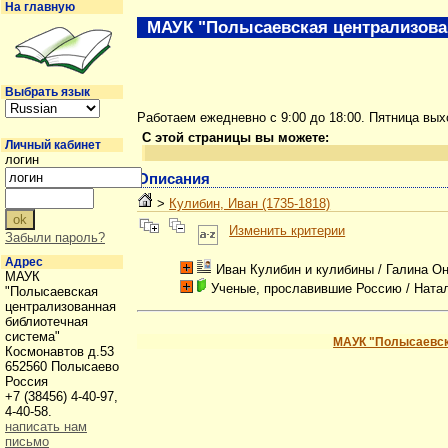
На главную
МАУК "Полысаевская централизова
Выбрать язык
Работаем ежедневно с 9:00 до 18:00. Пятница вы
С этой страницы вы можете:
Личный кабинет
логин
Описания
>
Кулибин, Иван (1735-1818)
Изменить критерии
Забыли пароль?
Адрес
Иван Кулибин и кулибины
/ Галина О
МАУК
Ученые, прославившие Россию
/ Ната
"Полысаевская
централизованная
библиотечная
система"
МАУК "Полысаевск
Космонавтов д.53
652560 Полысаево
Россия
+7 (38456) 4-40-97,
4-40-58.
написать нам
письмо