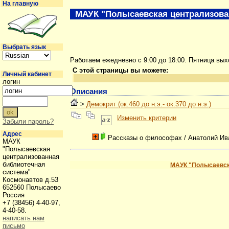
На главную
МАУК "Полысаевская централизова
Выбрать язык
Работаем ежедневно с 9:00 до 18:00. Пятница вы
С этой страницы вы можете:
Личный кабинет
логин
Описания
>
Демокрит (ок.460 до н.э.- ок.370 до н.э.)
Изменить критерии
Забыли пароль?
Адрес
Рассказы о философах
/ Анатолий Ив
МАУК
"Полысаевская
централизованная
библиотечная
МАУК "Полысаевск
система"
Космонавтов д.53
652560 Полысаево
Россия
+7 (38456) 4-40-97,
4-40-58.
написать нам
письмо