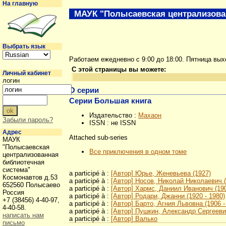
На главную
МАУК "Полысаевская централизова
Выбрать язык
Работаем ежедневно с 9:00 до 18:00. Пятница вы
С этой страницы вы можете:
Личный кабинет
логин
О серии
Серии Большая книга
Издательство :
Махаон
Забыли пароль?
ISSN : не ISSN
Адрес
Attached sub-series
МАУК
"Полысаевская
Все приключения в одном томе
централизованная
библиотечная
система"
a participé à :
[Автор] Юрье, Женевьева (1927)
Космонавтов д.53
a participé à :
[Автор] Носов, Николай Николаевич (
652560 Полысаево
a participé à :
[Автор] Хармс, Даниил Иванович (190
Россия
a participé à :
[Автор] Родари, Джанни (1920 - 1980)
+7 (38456) 4-40-97,
a participé à :
[Автор] Барто, Агния Львовна (1906 -
4-40-58.
a participé à :
[Автор] Пушкин, Александр Сергеевич
написать нам
a participé à :
[Автор] Валько
письмо