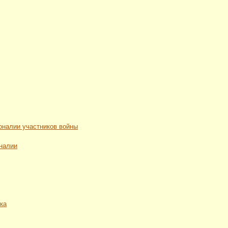
рсоналии участников войны
оналии
ека