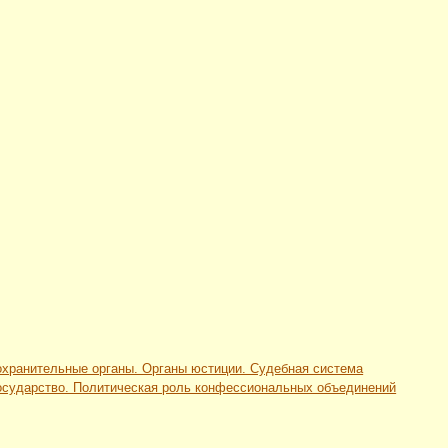
оохранительные органы. Органы юстиции. Судебная система
 государство. Политическая роль конфессиональных объединений