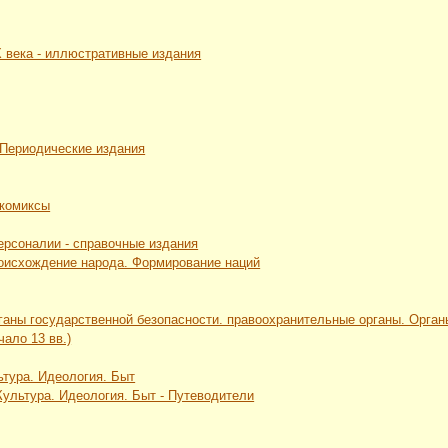
Х века - иллюстративные издания
 Периодические издания
 комиксы
Персоналии - справочные издания
роисхождение народа. Формирование наций
рганы государственной безопасности. правоохранительные органы. Орга
чало 13 вв.)
ьтура. Идеология. Быт
 Культура. Идеология. Быт - Путеводители