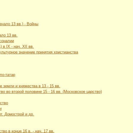
ачало 13 вв.) - Войны
ало 13 вв.
рсоналии
в IX - нач. XII вв.
культурное значение принятия христианства
ло-татар
 земли и княжества в 13 - 15 вв.
во во второй половине 15 - 16 вв. (Московское царство)
рство
и
т. Домострой и др.
во в конце 16 в. - нач. 17 вв.