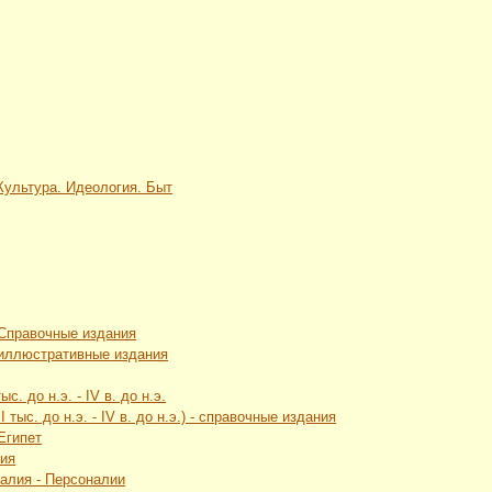
 Культура. Идеология. Быт
 Справочные издания
 иллюстративные издания
с. до н.э. - IV в. до н.э.
 тыс. до н.э. - IV в. до н.э.) - справочные издания
Египет
лия
талия - Персоналии