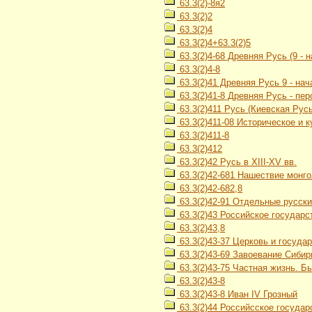
63.3(2)-8я2
63.3(2)2
63.3(2)4
63.3(2)4+63.3(2)5
63.3(2)4-68 Древняя Русь (9 - н
63.3(2)4-8
63.3(2)41 Древняя Русь 9 - нач
63.3(2)41-8 Древняя Русь - пе
63.3(2)411 Русь (Киевская Русь) 
63.3(2)411-08 Историческое и 
63.3(2)411-8
63.3(2)412
63.3(2)42 Русь в XIII-XV вв.
63.3(2)42-681 Нашествие монго
63.3(2)42-682,8
63.3(2)42-91 Отдельные русские
63.3(2)43 Российское государст
63.3(2)43,8
63.3(2)43-37 Церковь и госуда
63.3(2)43-69 Завоевание Сибир
63.3(2)43-75 Частная жизнь. Бы
63.3(2)43-8
63.3(2)43-8 Иван IV Грозный
63.3(2)44 Российсское государст