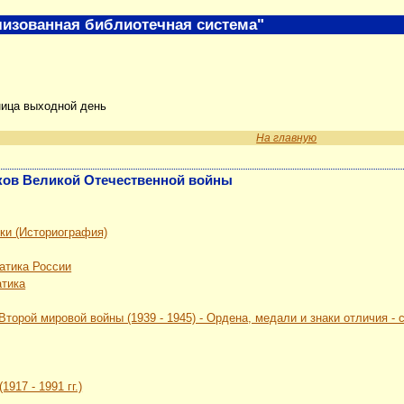
изованная библиотечная система"
ница выходной день
На главную
ников Великой Отечественной войны
ки (Историография)
атика России
атика
Второй мировой войны (1939 - 1945) - Ордена, медали и знаки отличия -
917 - 1991 гг.)