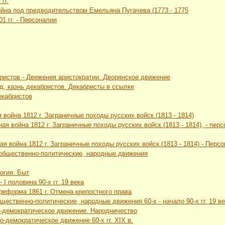
гг.
ойна под предводительством Емельяна Пугачева (1773 - 1775
01 гг. - Персоналии
ристов - Движения аристократии. Дворянское движение
уд, казнь декабристов. Декабристы в ссылке
екабристов
 война 1812 г. Заграничные походы русских войск (1813 - 1814)
ная война 1812 г. Заграничные походы русских войск (1813 - 1814), - пе
ая война 1812 г. Заграничные походы русских войск (1813 - 1814) - Перс
 общественно-политические, народные движения
логия. Быт
 I половина 90-х гг. 19 века
 реформа 1861 г. Отмена крепостного права
щественно-политические, народные движения 60-х - начало 90-х гг. 19 в
о-демократическое движение. Народничество
о-демократическое движение 60-х гг. XIX в.