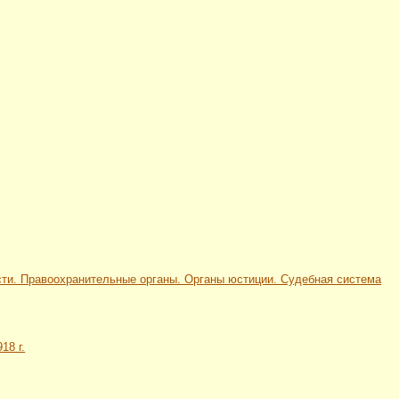
сности. Правоохранительные органы. Органы юстиции. Судебная система
18 г.