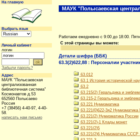
На главную
МАУК "Полысаевская централ
Выбрать язык
Работаем ежедневно с 9:00 до 18:00. Пят
С этой страницы вы можете:
Личный кабинет
логин
Детали шифра (ББК)
63.3(2)622,88 : Персоналии участ
Забыли пароль?
63.012
Адрес
МАУК "Полысаевская
63.1 История исторической нау
централизованная
63.2
библиотечная система"
63.215(2) Геральдика и эмблем
Космонавтов д.53
63.215-2 Геральдика и эмблем
652560 Полысаево
Россия
63.221 Нумизматика
+7 (38456) 4-40-97, 4-40-
63.221(0)622-3я2 Нумизматика 
58.
63.221(2) Нумизматика России
написать нам письмо
63.221(2)-1 Клады монет
63.221(2)5
63.221(2)6 Нумизматика СССР (1
63.221-3