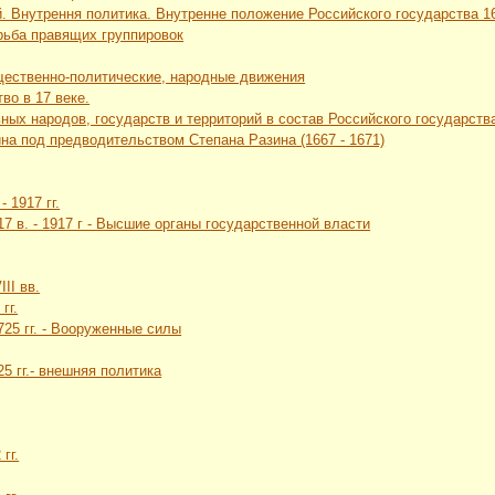
. Внутрення политика. Внутренне положение Российского государства 16 
рьба правящих группировок
щественно-политические, народные движения
во в 17 веке.
ных народов, государств и территорий в состав Российского государств
йна под предводительством Степана Разина (1667 - 1671)
- 1917 гг.
 17 в. - 1917 г - Высшие органы государственной власти
II вв.
гг.
1725 гг. - Вооруженные силы
25 гг.- внешняя политика
гг.