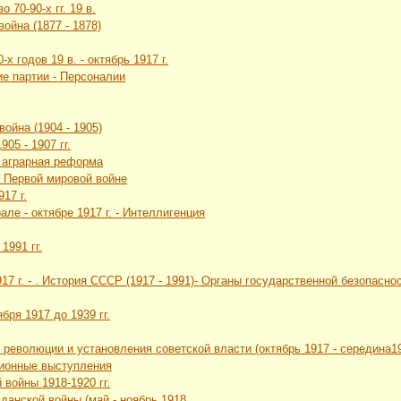
 70-90-х гг. 19 в.
война (1877 - 1878)
-х годов 19 в. - октябрь 1917 г.
ие партии - Персоналии
война (1904 - 1905)
05 - 1907 гг.
я аграрная реформа
в Первой мировой войне
17 г.
але - октябре 1917 г. - Интеллигенция
1991 гг.
1917 г. - . История СССР (1917 - 1991)- Органы государственной безопа
бря 1917 до 1939 гг.
 революции и установления советской власти (октябрь 1917 - середина19
ционные выступления
 войны 1918-1920 гг.
жданской войны (май - ноябрь 1918