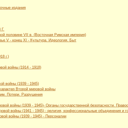
вочные издания
 Г.
рвой половине VII в. (Восточная Римская империя)
ье V - конец XI - Культура. Идеология. Быт
18 г.)
вой войны (1914 - 1918)
ой войны (1939 - 1945)
 характер Второй мировой войны
жим. Потери. Разрушения
ровой войны (1939 - 1945)- Органы государственной безопасности. Прав
ровой войны (1941 - 1945) - религия, конфессиональные объединения и
вой войны (1939 - 1945) - Персоналии