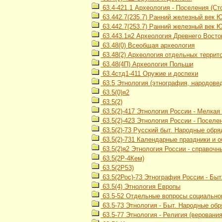
63.4-421.1 Археология - Поселения (Сто
63.442.7(235.7) Ранний железный век 
63.442.7(253.7) Ранний железный век 
63.443.1я2 Археология Древнего Восток
63.48(0) Всеобщая археология
63.48(2) Археология отдельных террит
63.48(4П) Археология Польши
63.4стд1-411 Оружие и доспехи
63.5 Этнология (этнография, народове
63.5(0)я2
63.5(2)
63.5(2)-417 Этнология России - Мелка
63.5(2)-423 Этнология России - Посел
63.5(2)-73 Русский быт. Народные обр
63.5(2)-731 Календарные праздники и 
63.5(2)я2 Этнология России - справочн
63.5(2Р-4Кем)
63.5(2Р53)
63.5(2Рос)-73 Этнография России - Бы
63.5(4) Этнология Европы
63.5-52 Отдельные вопросы социального
63.5-73 Этнология - Быт. Народные об
63.5-77 Этнология - Религия (верования