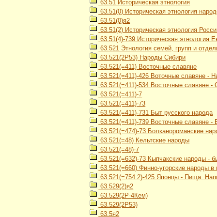
63.51 Историческая этнология
63.51(0) Историческая этнология наро
63.51(0)я2
63.51(2) Историческая этнология Росси
63.51(4)-739 Историческая этнология 
63.521 Этнология семей, групп и отде
63.521(2Р53) Народы Сибири
63.521(=411) Восточные славяне
63.521(=411)-426 Воточные славяне - 
63.521(=411)-534 Восточные славяне -
63.521(=411)-7
63.521(=411)-73
63.521(=411)-731 Быт русского народа
63.521(=411)-739 Восточные славяне -
63.521(=474)-73 Болканороманские нар
63.521(=48) Кельтские народы
63.521(=48)-7
63.521(=632)-73 Кыпчакские народы - б
63.521(=660) Финно-угорские народы в
63.521(=754.2)-425 Японцы - Пища. Нап
63.529(2)я2
63.529(2Р-4Кем)
63.529(2Р53)
63.5я2