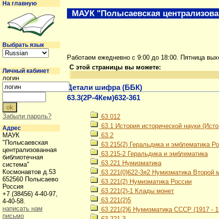
На главную
МАУК "Полысаевская централизова
Выбрать язык
Работаем ежедневно с 9:00 до 18:00. Пятница вы
С этой страницы вы можете:
Личный кабинет
логин
Детали шифра (ББК)
63.3(2Р-4Кем)632-361
Забыли пароль?
63.012
63.1 История исторической науки (Ист
Адрес
МАУК
63.2
"Полысаевская
63.215(2) Геральдика и эмблематика Р
централизованная
63.215-2 Геральдика и эмблематика
библиотечная
63.221 Нумизматика
система"
Космонавтов д.53
63.221(0)622-3я2 Нумизматика Второй м
652560 Полысаево
63.221(2) Нумизматика России
Россия
63.221(2)-1 Клады монет
+7 (38456) 4-40-97,
63.221(2)5
4-40-58.
написать нам
63.221(2)6 Нумизматика СССР (1917 - 19
письмо
63.221-3