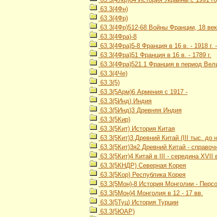
63.3(4Фн)
63.3(4Фр)
63.3(4Фр)512-68 Войны Франции, 18 ве
63.3(4Фра)-8
63.3(4Фра)5-8 Франция в 16 в. - 1918 г.
63.3(4Фра)51 Франция в 16 в. - 1789 г.
63.3(4Фра)521.1 Франция в период Вели
63.3(4Че)
63.3(5)
63.3(5Арм)6 Армения с 1917 -
63.3(5Инд) Индия
63.3(5Инд)3 Древняя Индия
63.3(5Кир)
63.3(5Кит) История Китая
63.3(5Кит)3 Древний Китай (III тыс. до н. э
63.3(5Кит)3я2 Древний Китай - справоч
63.3(5Кит)4 Китай в III - середина XVII 
63.3(5КНДР) Северная Корея
63.3(5Кор) Республика Корея
63.3(5Мон)-8 История Монголии - Перс
63.3(5Мон)4 Монголия в 12 - 17 вв.
63.3(5Туц) История Турции
63.3(5ЮАР)