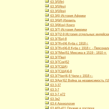
63.3(5Яп)
63.3(5Япо)
63.3(5Япр)
63.3(6) История Африки
63.3(6И) Израиль
63.3(6Кон) Конго
63.3(7) История Америки
63.3(7)2-9 История отдельных индейских
63.3(7Бр)-8
63.3(7Куб)6 Куба с 1918 г.
63.3(7Куб)6-8 Куба с 1918 г. - Персонал
63.3(7Мек)51 Мексика в 1519 - 1810 гг.
63.3(7Пер)
63.3(7Сое)52
63.3(7США)
63.3(7США)6-8
63.3(7Чил)6,8 Чили с 1918 г.-
63.3(Арг)52 Война за независимость (18
63.3-37
63.3-7
63.3-7 я72
63.3я2
63.4 Археология
63.4(0)-411 Оружие и доспехи