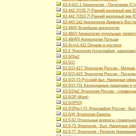
63.4-421.1 Археология - Поселения (Сто
63.442.7(235.7) Ранний железный век 
63.442.7(253.7) Ранний железный век 
63.443.1я2 Археология Древнего Восток
63.48(0) Всеобщая археология
63.48(2) Археология отдельных террит
63.48(4П) Археология Польши
63.4стд1-411 Оружие и доспехи
63.5 Этнология (этнография, народове
63.5(0)я2
63.5(2)
63.5(2)-417 Этнология России - Мелка
63.5(2)-423 Этнология России - Посел
63.5(2)-73 Русский быт. Народные обр
63.5(2)-731 Календарные праздники и 
63.5(2)я2 Этнология России - справочн
63.5(2Р-4Кем)
63.5(2Р53)
63.5(2Рос)-73 Этнография России - Бы
63.5(4) Этнология Европы
63.5-52 Отдельные вопросы социального
63.5-73 Этнология - Быт. Народные об
63.5-77 Этнология - Религия (верования