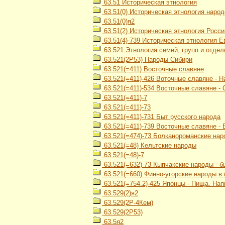
63.51 Историческая этнология
63.51(0) Историческая этнология наро
63.51(0)я2
63.51(2) Историческая этнология Росси
63.51(4)-739 Историческая этнология 
63.521 Этнология семей, групп и отде
63.521(2Р53) Народы Сибири
63.521(=411) Восточные славяне
63.521(=411)-426 Воточные славяне - 
63.521(=411)-534 Восточные славяне -
63.521(=411)-7
63.521(=411)-73
63.521(=411)-731 Быт русского народа
63.521(=411)-739 Восточные славяне -
63.521(=474)-73 Болканороманские нар
63.521(=48) Кельтские народы
63.521(=48)-7
63.521(=632)-73 Кыпчакские народы - б
63.521(=660) Финно-угорские народы в
63.521(=754.2)-425 Японцы - Пища. Нап
63.529(2)я2
63.529(2Р-4Кем)
63.529(2Р53)
63.5я2