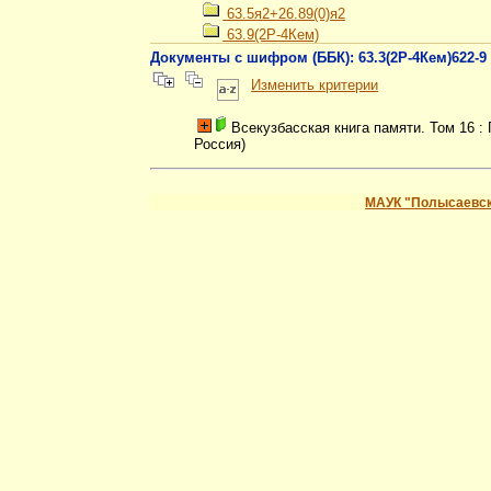
63.5я2+26.89(0)я2
63.9(2Р-4Кем)
Документы с шифром (ББК): 63.3(2Р-4Кем)622-9
Изменить критерии
Всекузбасская книга памяти. Том 16 :
Россия)
МАУК "Полысаевск