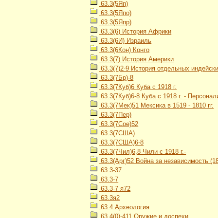
63.3(5Яп)
63.3(5Япо)
63.3(5Япр)
63.3(6) История Африки
63.3(6И) Израиль
63.3(6Кон) Конго
63.3(7) История Америки
63.3(7)2-9 История отдельных индейских
63.3(7Бр)-8
63.3(7Куб)6 Куба с 1918 г.
63.3(7Куб)6-8 Куба с 1918 г. - Персонал
63.3(7Мек)51 Мексика в 1519 - 1810 гг.
63.3(7Пер)
63.3(7Сое)52
63.3(7США)
63.3(7США)6-8
63.3(7Чил)6,8 Чили с 1918 г.-
63.3(Арг)52 Война за независимость (18
63.3-37
63.3-7
63.3-7 я72
63.3я2
63.4 Археология
63.4(0)-411 Оружие и доспехи