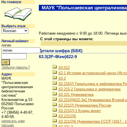
На главную
МАУК "Полысаевская централизова
Выбрать язык
Работаем ежедневно с 9:00 до 18:00. Пятница вы
С этой страницы вы можете:
Личный кабинет
логин
Детали шифра (ББК)
63.3(2Р-4Кем)622-9
Забыли пароль?
63.012
63.1 История исторической науки (Ист
Адрес
МАУК
63.2
"Полысаевская
63.215(2) Геральдика и эмблематика Р
централизованная
63.215-2 Геральдика и эмблематика
библиотечная
63.221 Нумизматика
система"
Космонавтов д.53
63.221(0)622-3я2 Нумизматика Второй м
652560 Полысаево
63.221(2) Нумизматика России
Россия
63.221(2)-1 Клады монет
+7 (38456) 4-40-97,
63.221(2)5
4-40-58.
написать нам
63.221(2)6 Нумизматика СССР (1917 - 19
письмо
63.221-3