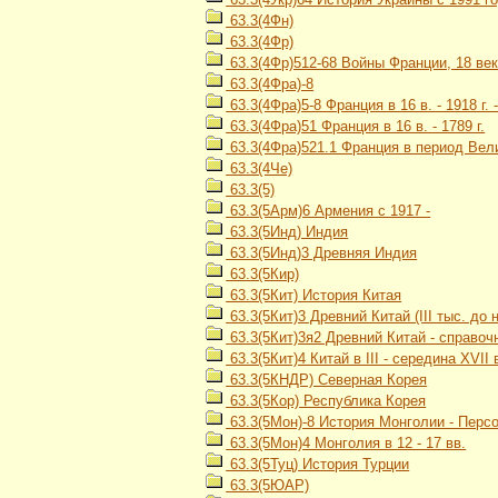
63.3(4Фн)
63.3(4Фр)
63.3(4Фр)512-68 Войны Франции, 18 ве
63.3(4Фра)-8
63.3(4Фра)5-8 Франция в 16 в. - 1918 г.
63.3(4Фра)51 Франция в 16 в. - 1789 г.
63.3(4Фра)521.1 Франция в период Вели
63.3(4Че)
63.3(5)
63.3(5Арм)6 Армения с 1917 -
63.3(5Инд) Индия
63.3(5Инд)3 Древняя Индия
63.3(5Кир)
63.3(5Кит) История Китая
63.3(5Кит)3 Древний Китай (III тыс. до н. э
63.3(5Кит)3я2 Древний Китай - справоч
63.3(5Кит)4 Китай в III - середина XVII 
63.3(5КНДР) Северная Корея
63.3(5Кор) Республика Корея
63.3(5Мон)-8 История Монголии - Перс
63.3(5Мон)4 Монголия в 12 - 17 вв.
63.3(5Туц) История Турции
63.3(5ЮАР)