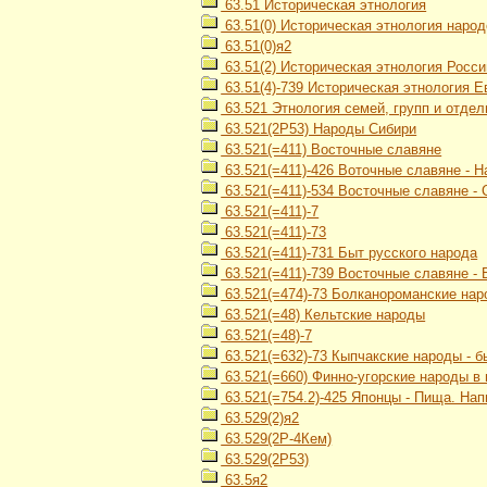
63.51 Историческая этнология
63.51(0) Историческая этнология наро
63.51(0)я2
63.51(2) Историческая этнология Росси
63.51(4)-739 Историческая этнология 
63.521 Этнология семей, групп и отде
63.521(2Р53) Народы Сибири
63.521(=411) Восточные славяне
63.521(=411)-426 Воточные славяне - 
63.521(=411)-534 Восточные славяне -
63.521(=411)-7
63.521(=411)-73
63.521(=411)-731 Быт русского народа
63.521(=411)-739 Восточные славяне -
63.521(=474)-73 Болканороманские нар
63.521(=48) Кельтские народы
63.521(=48)-7
63.521(=632)-73 Кыпчакские народы - б
63.521(=660) Финно-угорские народы в
63.521(=754.2)-425 Японцы - Пища. Нап
63.529(2)я2
63.529(2Р-4Кем)
63.529(2Р53)
63.5я2