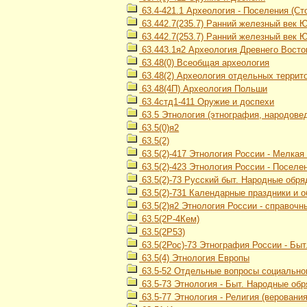
63.4-421.1 Археология - Поселения (Сто
63.442.7(235.7) Ранний железный век 
63.442.7(253.7) Ранний железный век 
63.443.1я2 Археология Древнего Восток
63.48(0) Всеобщая археология
63.48(2) Археология отдельных террит
63.48(4П) Археология Польши
63.4стд1-411 Оружие и доспехи
63.5 Этнология (этнография, народове
63.5(0)я2
63.5(2)
63.5(2)-417 Этнология России - Мелка
63.5(2)-423 Этнология России - Посел
63.5(2)-73 Русский быт. Народные обр
63.5(2)-731 Календарные праздники и 
63.5(2)я2 Этнология России - справочн
63.5(2Р-4Кем)
63.5(2Р53)
63.5(2Рос)-73 Этнография России - Бы
63.5(4) Этнология Европы
63.5-52 Отдельные вопросы социального
63.5-73 Этнология - Быт. Народные об
63.5-77 Этнология - Религия (верования