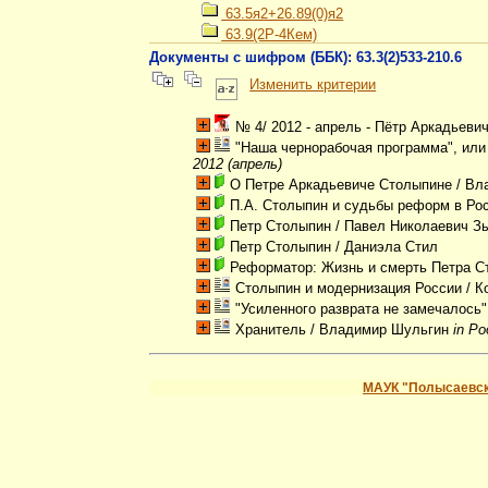
63.5я2+26.89(0)я2
63.9(2Р-4Кем)
Документы с шифром (ББК): 63.3(2)533-210.6
Изменить критерии
№ 4/ 2012 - апрель - Пётр Аркадьеви
"Наша чернорабочая программа", или
2012 (апрель)
О Петре Аркадьевиче Столыпине
/ Вл
П.А. Столыпин и судьбы реформ в Ро
Петр Столыпин
/ Павел Николаевич З
Петр Столыпин
/ Даниэла Стил
Реформатор: Жизнь и смерть Петра С
Столыпин и модернизация России
/ К
"Усиленного разврата не замечалось"
Хранитель
/ Владимир Шульгин
in Ро
МАУК "Полысаевск