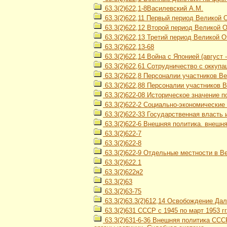
63.3(2)622,1-8Василевский А.М.
63.3(2)622,11 Первый период Великой 
63.3(2)622,12 Второй период Великой От
63.3(2)622,13 Третий период Великой О
63.3(2)622,13-68
63.3(2)622,14 Война с Японией (август 
63.3(2)622,61 Сотрудничество с оккуп
63.3(2)622,8 Персоналии участников В
63.3(2)622,88 Персоналии участников 
63.3(2)622-08 Историческое значение 
63.3(2)622-2 Социально-экономические
63.3(2)622-33 Государственная власть 
63.3(2)622-6 Внешняя политика. внешн
63.3(2)622-7
63.3(2)622-8
63.3(2)622-9 Отдельные местности в В
63.3(2)622.1
63.3(2)622я2
63.3(2)63
63.3(2)63-75
63.3(2)63.3(2)612,14 Освобождение Дал
63.3(2)631 СССР с 1945 по март 1953 гг
63.3(2)631-6-36 Внешняя политика СССР