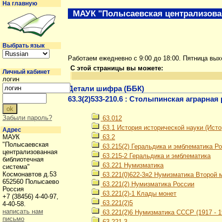
На главную
МАУК "Полысаевская централизова
Выбрать язык
Работаем ежедневно с 9:00 до 18:00. Пятница вы
С этой страницы вы можете:
Личный кабинет
логин
Детали шифра (ББК)
63.3(2)533-210.6 : Столыпинская аграрна
Забыли пароль?
63.012
63.1 История исторической науки (Ист
Адрес
МАУК
63.2
"Полысаевская
63.215(2) Геральдика и эмблематика Р
централизованная
63.215-2 Геральдика и эмблематика
библиотечная
63.221 Нумизматика
система"
Космонавтов д.53
63.221(0)622-3я2 Нумизматика Второй м
652560 Полысаево
63.221(2) Нумизматика России
Россия
63.221(2)-1 Клады монет
+7 (38456) 4-40-97,
63.221(2)5
4-40-58.
написать нам
63.221(2)6 Нумизматика СССР (1917 - 19
письмо
63.221-3