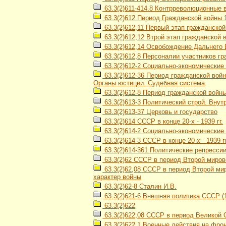
63.3(2)611-414.8 Контрреволюционные 
63.3(2)612 Период Гражданской войны 1
63.3(2)612,11 Первый этап гражданской
63.3(2)612,12 Втрой этап гражданской в
63.3(2)612,14 Освобождение Дальнего В
63.3(2)612,8 Персоналии участников гра
63.3(2)612-2 Социально-экономические 
63.3(2)612-36 Период гражданской войн
Органы юстиции. Судебная система
63.3(2)612-8 Период гражданской войны 
63.3(2)613-3 Политический строй. Вну
63.3(2)613-37 Церковь и государство
63.3(2)614 СССР в конце 20-х - 1939 гг.
63.3(2)614-2 Социально-экономически
63.3(2)614-3 СССР в конце 20-х - 1939 
63.3(2)614-361 Политические репресси
63.3(2)62 СССР в период Второй мирово
63.3(2)62,08 СССР в период Второй мир
характер войны
63.3(2)62-8 Сталин И.В.
63.3(2)621-6 Внешняя политика СССР (1
63.3(2)622
63.3(2)622,08 СССР в период Великой О
63.3(2)622,1 Военные действия на фро