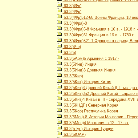
63.3(4Фн)
63.3(4Фр)
63.3(4Фр)512-68 Войны Франции, 18 ве
63.3(4Фра)-8
63.3(4Фра)5-8 Франция в 16 в. - 1918 г.
63.3(4Фра)51 Франция в 16 в. - 1789 г.
63.3(4Фра)521.1 Франция в период Вели
63.3(4Че)
63.3(5)
63.3(5Арм)6 Армения с 1917 -
63.3(5Инд) Индия
63.3(5Инд)3 Древняя Индия
63.3(5Кир)
63.3(5Кит) История Китая
63.3(5Кит)3 Древний Китай (III тыс. до н. э
63.3(5Кит)3я2 Древний Китай - справоч
63.3(5Кит)4 Китай в III - середина XVII 
63.3(5КНДР) Северная Корея
63.3(5Кор) Республика Корея
63.3(5Мон)-8 История Монголии - Перс
63.3(5Мон)4 Монголия в 12 - 17 вв.
63.3(5Туц) История Турции
63.3(5ЮАР)