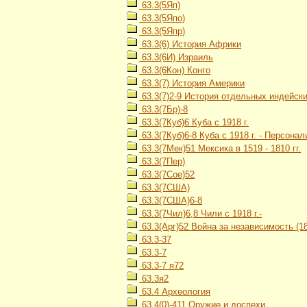
63.3(5Яп)
63.3(5Япо)
63.3(5Япр)
63.3(6) История Африки
63.3(6И) Израиль
63.3(6Кон) Конго
63.3(7) История Америки
63.3(7)2-9 История отдельных индейских
63.3(7Бр)-8
63.3(7Куб)6 Куба с 1918 г.
63.3(7Куб)6-8 Куба с 1918 г. - Персонал
63.3(7Мек)51 Мексика в 1519 - 1810 гг.
63.3(7Пер)
63.3(7Сое)52
63.3(7США)
63.3(7США)6-8
63.3(7Чил)6,8 Чили с 1918 г.-
63.3(Арг)52 Война за независимость (18
63.3-37
63.3-7
63.3-7 я72
63.3я2
63.4 Археология
63.4(0)-411 Оружие и доспехи