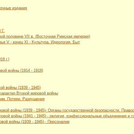
вочные издания
 Г.
рвой половине VII в. (Восточная Римская империя)
ье V - конец XI - Культура. Идеология. Быт
18 г.)
вой войны (1914 - 1918)
ой войны (1939 - 1945)
 характер Второй мировой войны
жим. Потери. Разрушения
ровой войны (1939 - 1945)- Органы государственной безопасности. Прав
ровой войны (1941 - 1945) - религия, конфессиональные объединения и
вой войны (1939 - 1945) - Персоналии