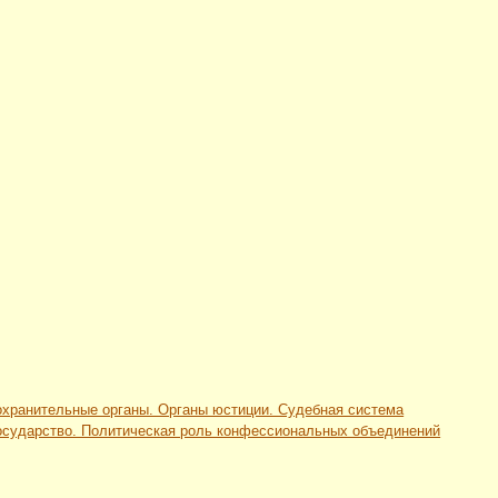
оохранительные органы. Органы юстиции. Судебная система
 государство. Политическая роль конфессиональных объединений