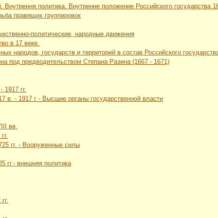
. Внутрення политика. Внутренне положение Российского государства 16 
рьба правящих группировок
щественно-политические, народные движения
во в 17 веке.
ных народов, государств и территорий в состав Российского государств
йна под предводительством Степана Разина (1667 - 1671)
- 1917 гг.
 17 в. - 1917 г - Высшие органы государственной власти
II вв.
гг.
1725 гг. - Вооруженные силы
25 гг.- внешняя политика
гг.