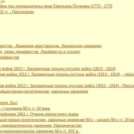
гг.
ойна под предводительством Емельяна Пугачева (1773 - 1775
01 гг. - Персоналии
ристов - Движения аристократии. Дворянское движение
уд, казнь декабристов. Декабристы в ссылке
екабристов
 война 1812 г. Заграничные походы русских войск (1813 - 1814)
ная война 1812 г. Заграничные походы русских войск (1813 - 1814), - пе
ая война 1812 г. Заграничные походы русских войск (1813 - 1814) - Перс
 общественно-политические, народные движения
логия. Быт
 I половина 90-х гг. 19 века
 реформа 1861 г. Отмена крепостного права
щественно-политические, народные движения 60-х - начало 90-х гг. 19 в
о-демократическое движение. Народничество
о-демократическое движение 60-х гг. XIX в.