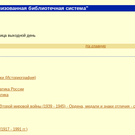
изованная библиотечная система"
ница выходной день
На главную
ки (Историография)
атика России
атика
Второй мировой войны (1939 - 1945) - Ордена, медали и знаки отличия -
917 - 1991 гг.)