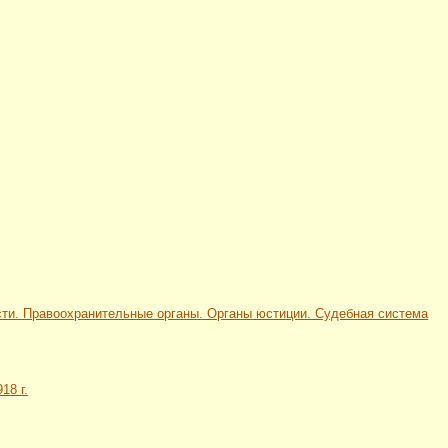
сности. Правоохранительные органы. Органы юстиции. Судебная система
18 г.