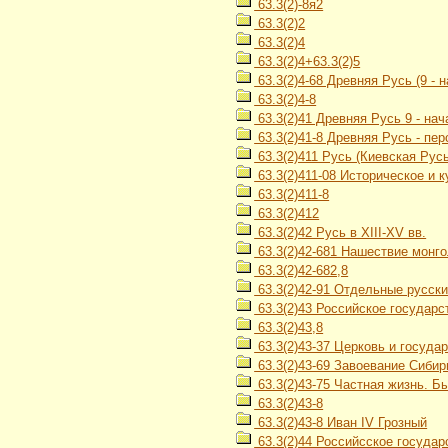
63.3(2)-8я2
63.3(2)2
63.3(2)4
63.3(2)4+63.3(2)5
63.3(2)4-68 Древняя Русь (9 - н
63.3(2)4-8
63.3(2)41 Древняя Русь 9 - нач
63.3(2)41-8 Древняя Русь - пе
63.3(2)411 Русь (Киевская Русь) 
63.3(2)411-08 Историческое и 
63.3(2)411-8
63.3(2)412
63.3(2)42 Русь в XIII-XV вв.
63.3(2)42-681 Нашествие монго
63.3(2)42-682,8
63.3(2)42-91 Отдельные русские
63.3(2)43 Российское государст
63.3(2)43,8
63.3(2)43-37 Церковь и госуда
63.3(2)43-69 Завоевание Сибир
63.3(2)43-75 Частная жизнь. Бы
63.3(2)43-8
63.3(2)43-8 Иван IV Грозный
63.3(2)44 Российсское государст