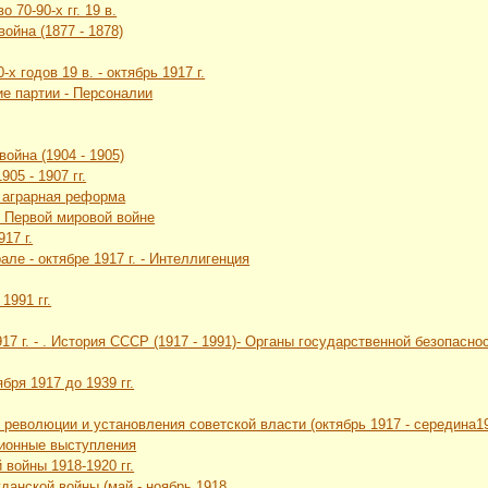
 70-90-х гг. 19 в.
война (1877 - 1878)
-х годов 19 в. - октябрь 1917 г.
ие партии - Персоналии
война (1904 - 1905)
05 - 1907 гг.
я аграрная реформа
в Первой мировой войне
17 г.
але - октябре 1917 г. - Интеллигенция
1991 гг.
1917 г. - . История СССР (1917 - 1991)- Органы государственной безопа
бря 1917 до 1939 гг.
 революции и установления советской власти (октябрь 1917 - середина19
ционные выступления
 войны 1918-1920 гг.
жданской войны (май - ноябрь 1918