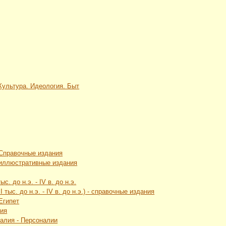
 Культура. Идеология. Быт
 Справочные издания
 иллюстративные издания
с. до н.э. - IV в. до н.э.
 тыс. до н.э. - IV в. до н.э.) - справочные издания
Египет
лия
талия - Персоналии