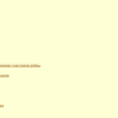
рсоналии участников войны
оналии
ека