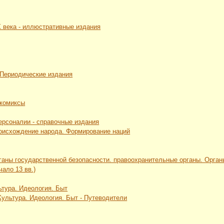
Х века - иллюстративные издания
 Периодические издания
 комиксы
Персоналии - справочные издания
роисхождение народа. Формирование наций
рганы государственной безопасности. правоохранительные органы. Орга
чало 13 вв.)
ьтура. Идеология. Быт
 Культура. Идеология. Быт - Путеводители