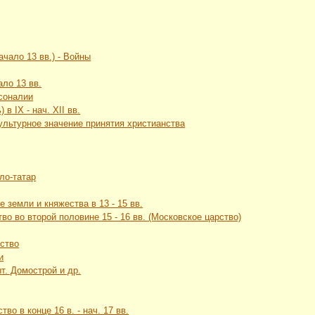
ачало 13 вв.) - Войны
ало 13 вв.
рсоналии
в IX - нач. XII вв.
культурное значение принятия христианства
ло-татар
 земли и княжества в 13 - 15 вв.
во во второй половине 15 - 16 вв. (Московское царство)
рство
и
т. Домострой и др.
во в конце 16 в. - нач. 17 вв.