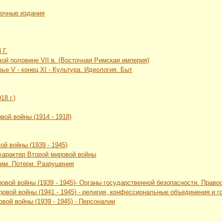
вочные издания
 Г.
рвой половине VII в. (Восточная Римская империя)
ье V - конец XI - Культура. Идеология. Быт
18 г.)
вой войны (1914 - 1918)
ой войны (1939 - 1945)
 характер Второй мировой войны
жим. Потери. Разрушения
ровой войны (1939 - 1945)- Органы государственной безопасности. Прав
ровой войны (1941 - 1945) - религия, конфессиональные объединения и
вой войны (1939 - 1945) - Персоналии