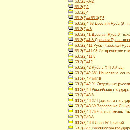
63.3(2)-8я2
63.3(2)2
63.3(2)4
63.3(2)4+63.3(2)5
63.3(2)4-68 Древняя Русь (9 - н
63.3(2)4-8
63.3(2)41 Древняя Русь 9 - нач
63.3(2)41-8 Древняя Русь - пе
63.3(2)411 Русь (Киевская Русь) 
63.3(2)411-08 Историческое и 
63.3(2)411-8
63.3(2)412
63.3(2)42 Русь в XIII-XV вв.
63.3(2)42-681 Нашествие монго
63.3(2)42-682,8
63.3(2)42-91 Отдельные русские
63.3(2)43 Российское государст
63.3(2)43,8
63.3(2)43-37 Церковь и госуда
63.3(2)43-69 Завоевание Сибир
63.3(2)43-75 Частная жизнь. Бы
63.3(2)43-8
63.3(2)43-8 Иван IV Грозный
63.3(2)44 Российсское государст