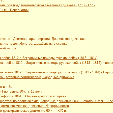
гг.
ойна под предводительством Емельяна Пугачева (1773 - 1775
01 гг. - Персоналии
ристов - Движения аристократии. Дворянское движение
уд, казнь декабристов. Декабристы в ссылке
екабристов
 война 1812 г. Заграничные походы русских войск (1813 - 1814)
ная война 1812 г. Заграничные походы русских войск (1813 - 1814), - пе
ая война 1812 г. Заграничные походы русских войск (1813 - 1814) - Перс
 общественно-политические, народные движения
логия. Быт
 I половина 90-х гг. 19 века
 реформа 1861 г. Отмена крепостного права
щественно-политические, народные движения 60-х - начало 90-х гг. 19 в
о-демократическое движение. Народничество
о-демократическое движение 60-х гг. XIX в.