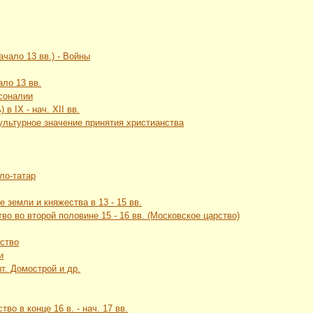
ачало 13 вв.) - Войны
ало 13 вв.
рсоналии
в IX - нач. XII вв.
культурное значение принятия христианства
ло-татар
 земли и княжества в 13 - 15 вв.
во во второй половине 15 - 16 вв. (Московское царство)
рство
и
т. Домострой и др.
во в конце 16 в. - нач. 17 вв.