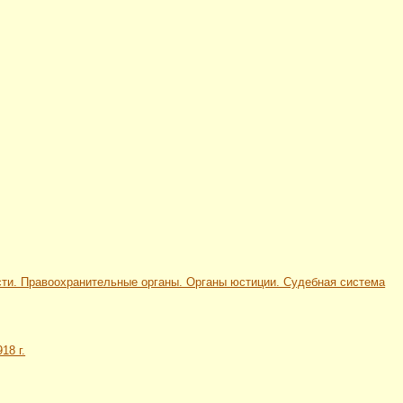
сности. Правоохранительные органы. Органы юстиции. Судебная система
18 г.