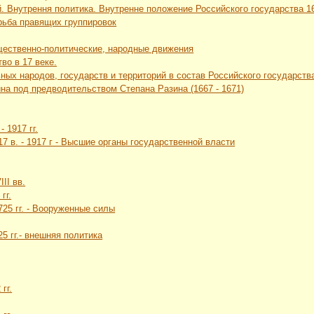
. Внутрення политика. Внутренне положение Российского государства 16 
рьба правящих группировок
щественно-политические, народные движения
во в 17 веке.
ных народов, государств и территорий в состав Российского государств
йна под предводительством Степана Разина (1667 - 1671)
- 1917 гг.
 17 в. - 1917 г - Высшие органы государственной власти
II вв.
гг.
1725 гг. - Вооруженные силы
25 гг.- внешняя политика
гг.