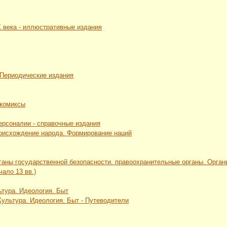
Х века - иллюстративные издания
 Периодические издания
 комиксы
Персоналии - справочные издания
роисхождение народа. Формирование наций
рганы государственной безопасности. правоохранительные органы. Орга
чало 13 вв.)
ьтура. Идеология. Быт
 Культура. Идеология. Быт - Путеводители