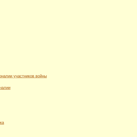
рсоналии участников войны
оналии
ека