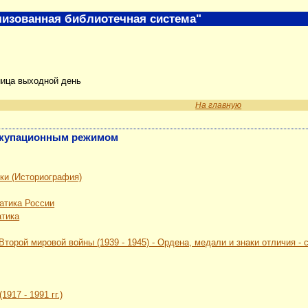
изованная библиотечная система"
ница выходной день
На главную
 оккупационным режимом
ки (Историография)
атика России
атика
Второй мировой войны (1939 - 1945) - Ордена, медали и знаки отличия -
917 - 1991 гг.)