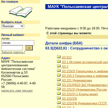
На главную
МАУК "Полысаевская централ
Выбрать язык
Работаем ежедневно с 9:00 до 18:00. Пят
С этой страницы вы можете:
Личный кабинет
логин
Детали шифра (ББК)
63.3(2)622,61 : Сотрудничество с
Забыли пароль?
63.012
Адрес
МАУК "Полысаевская
63.1 История исторической нау
централизованная
63.2
библиотечная система"
63.215(2) Геральдика и эмблем
Космонавтов д.53
63.215-2 Геральдика и эмблем
652560 Полысаево
Россия
63.221 Нумизматика
+7 (38456) 4-40-97, 4-40-
63.221(0)622-3я2 Нумизматика 
58.
63.221(2) Нумизматика России
написать нам письмо
63.221(2)-1 Клады монет
63.221(2)5
63.221(2)6 Нумизматика СССР (1
63.221-3