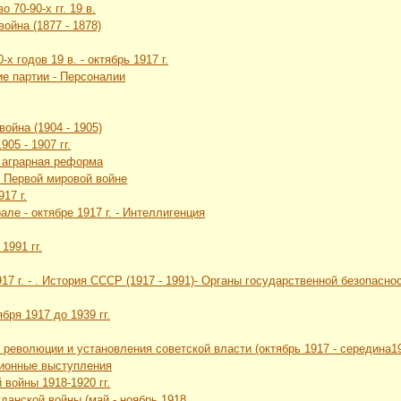
 70-90-х гг. 19 в.
война (1877 - 1878)
-х годов 19 в. - октябрь 1917 г.
ие партии - Персоналии
война (1904 - 1905)
05 - 1907 гг.
я аграрная реформа
в Первой мировой войне
17 г.
але - октябре 1917 г. - Интеллигенция
1991 гг.
1917 г. - . История СССР (1917 - 1991)- Органы государственной безопа
бря 1917 до 1939 гг.
 революции и установления советской власти (октябрь 1917 - середина19
ционные выступления
 войны 1918-1920 гг.
жданской войны (май - ноябрь 1918