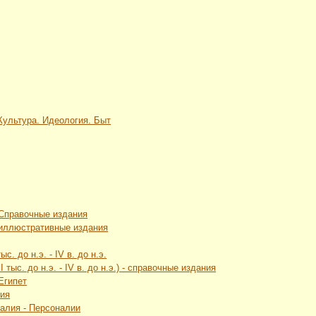
 Культура. Идеология. Быт
 Справочные издания
 иллюстративные издания
с. до н.э. - IV в. до н.э.
 тыс. до н.э. - IV в. до н.э.) - справочные издания
Египет
лия
талия - Персоналии