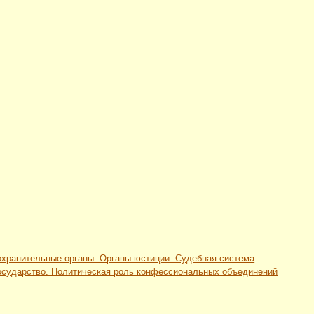
оохранительные органы. Органы юстиции. Судебная система
 государство. Политическая роль конфессиональных объединений