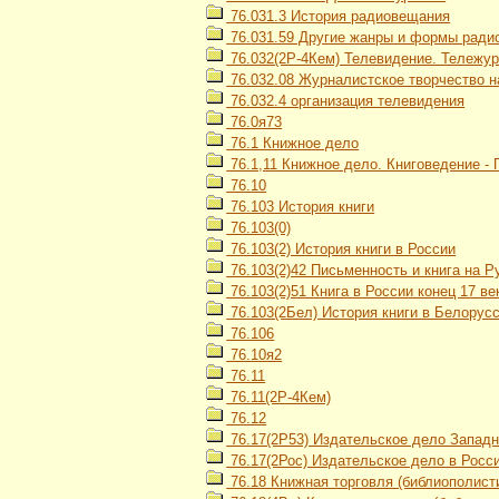
76.031.3 История радиовещания
76.031.59 Другие жанры и формы ради
76.032(2Р-4Кем) Телевидение. Тележу
76.032.08 Журналистское творчество н
76.032.4 организация телевидения
76.0я73
76.1 Книжное дело
76.1,11 Книжное дело. Книговедение -
76.10
76.103 История книги
76.103(0)
76.103(2) История книги в России
76.103(2)42 Письменность и книга на Ру
76.103(2)51 Книга в России конец 17 век
76.103(2Бел) История книги в Белорус
76.106
76.10я2
76.11
76.11(2Р-4Кем)
76.12
76.17(2Р53) Издательское дело Запад
76.17(2Рос) Издательское дело в Росс
76.18 Книжная торговля (библиополист