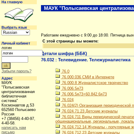
На главную
МАУК "Полысаевская централизова
Выбрать язык
Работаем ежедневно с 9:00 до 18:00. Пятница вы
С этой страницы вы можете:
Личный кабинет
логин
Детали шифра (ББК)
76.032 : Телевидение. Тележурналистика
Забыли пароль?
76.0
76.000.036 СМИ в Интернете
Адрес
МАУК
76.000.8 Журналистское творчество
"Полысаевская
76.006.5я73
централизованная
76.006.5я73+60.842.6я73
библиотечная
76.024
система"
Космонавтов д.53
76.024(2) Организация периодической п
652560 Полысаево
76.024.71.23 Детские журналы
Россия
76.024.711 Виды периодической печати
+7 (38456) 4-40-97,
общенациональные, региональные, локаль
4-40-58.
76.024.712.14 Журналы - популярные ж
написать нам
письмо
76.024.712.23 Детские журналы