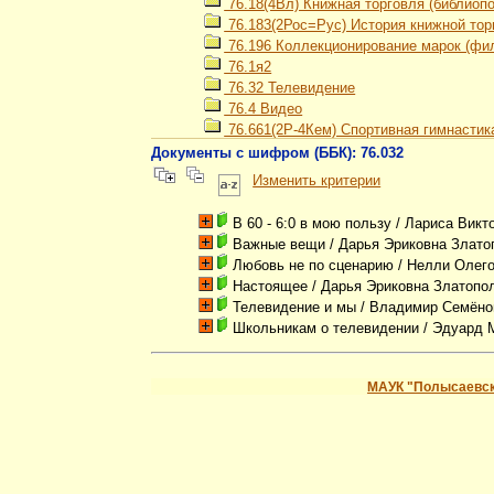
76.18(4Вл) Книжная торговля (библиоп
76.183(2Рос=Рус) История книжной тор
76.196 Коллекционирование марок (фи
76.1я2
76.32 Телевидение
76.4 Видео
76.661(2Р-4Кем) Спортивная гимнастик
Документы с шифром (ББК): 76.032
Изменить критерии
В 60 - 6:0 в мою пользу
/ Лариса Викт
Важные вещи
/ Дарья Эриковна Злато
Любовь не по сценарию
/ Нелли Олег
Настоящее
/ Дарья Эриковна Златопо
Телевидение и мы
/ Владимир Семёно
Школьникам о телевидении
/ Эдуард 
МАУК "Полысаевск