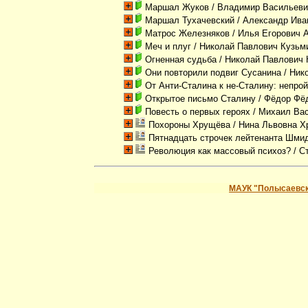
Маршал Жуков
/ Владимир Васильеви
Маршал Тухачевский
/ Александр Ива
Матрос Железняков
/ Илья Егорович 
Меч и плуг
/ Николай Павлович Кузьм
Огненная судьба
/ Николай Павлович 
Они повторили подвиг Сусанина
/ Ник
От Анти-Сталина к не-Сталину: непро
Открытое письмо Сталину
/ Фёдор Фё
Повесть о первых героях
/ Михаил Ва
Похороны Хрущёва
/ Нина Львовна 
Пятнадцать строчек лейтенанта Шми
Революция как массовый психоз?
/ С
МАУК "Полысаевск