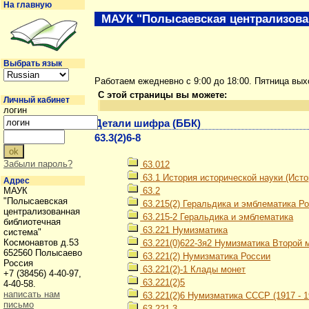
На главную
МАУК "Полысаевская централизова
Выбрать язык
Работаем ежедневно с 9:00 до 18:00. Пятница вы
С этой страницы вы можете:
Личный кабинет
логин
Детали шифра (ББК)
63.3(2)6-8
Забыли пароль?
63.012
63.1 История исторической науки (Ист
Адрес
МАУК
63.2
"Полысаевская
63.215(2) Геральдика и эмблематика Р
централизованная
63.215-2 Геральдика и эмблематика
библиотечная
63.221 Нумизматика
система"
Космонавтов д.53
63.221(0)622-3я2 Нумизматика Второй м
652560 Полысаево
63.221(2) Нумизматика России
Россия
63.221(2)-1 Клады монет
+7 (38456) 4-40-97,
63.221(2)5
4-40-58.
написать нам
63.221(2)6 Нумизматика СССР (1917 - 19
письмо
63.221-3