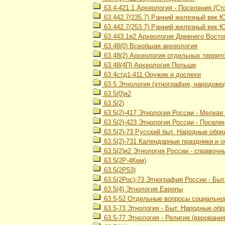
63.4-421.1 Археология - Поселения (Сто
63.442.7(235.7) Ранний железный век 
63.442.7(253.7) Ранний железный век 
63.443.1я2 Археология Древнего Восток
63.48(0) Всеобщая археология
63.48(2) Археология отдельных террит
63.48(4П) Археология Польши
63.4стд1-411 Оружие и доспехи
63.5 Этнология (этнография, народове
63.5(0)я2
63.5(2)
63.5(2)-417 Этнология России - Мелка
63.5(2)-423 Этнология России - Посел
63.5(2)-73 Русский быт. Народные обр
63.5(2)-731 Календарные праздники и 
63.5(2)я2 Этнология России - справочн
63.5(2Р-4Кем)
63.5(2Р53)
63.5(2Рос)-73 Этнография России - Бы
63.5(4) Этнология Европы
63.5-52 Отдельные вопросы социального
63.5-73 Этнология - Быт. Народные об
63.5-77 Этнология - Религия (верования