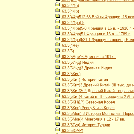
63.3(4Фн)
63.3(4Фр)
63.3(4Фр)512-68 Войны Франции, 18 ве
63.3(4Фра)-8
63.3(4Фра)5-8 Франция в 16 в. - 1918 г.
63.3(4Фра)51 Франция в 16 в. - 1789 г.
63.3(4Фра)521.1 Франция в период Вели
63.3(4Че)
63.3(5)
63.3(5Арм)6 Армения с 1917 -
63.3(5Инд) Индия
63.3(5Инд)3 Древняя Индия
63.3(5Кир)
63.3(5Кит) История Китая
63.3(5Кит)3 Древний Китай (III тыс. до н. э
63.3(5Кит)3я2 Древний Китай - справоч
63.3(5Кит)4 Китай в III - середина XVII 
63.3(5КНДР) Северная Корея
63.3(5Кор) Республика Корея
63.3(5Мон)-8 История Монголии - Перс
63.3(5Мон)4 Монголия в 12 - 17 вв.
63.3(5Туц) История Турции
63.3(5ЮАР)