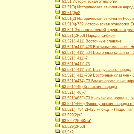
63.51 Историческая этнология
63.51(0) Историческая этнология наро
63.51(0)я2
63.51(2) Историческая этнология Росси
63.51(4)-739 Историческая этнология 
63.521 Этнология семей, групп и отде
63.521(2Р53) Народы Сибири
63.521(=411) Восточные славяне
63.521(=411)-426 Воточные славяне - 
63.521(=411)-534 Восточные славяне -
63.521(=411)-7
63.521(=411)-73
63.521(=411)-731 Быт русского народа
63.521(=411)-739 Восточные славяне -
63.521(=474)-73 Болканороманские нар
63.521(=48) Кельтские народы
63.521(=48)-7
63.521(=632)-73 Кыпчакские народы - б
63.521(=660) Финно-угорские народы в
63.521(=754.2)-425 Японцы - Пища. Нап
63.529(2)я2
63.529(2Р-4Кем)
63.529(2Р53)
63.5я2