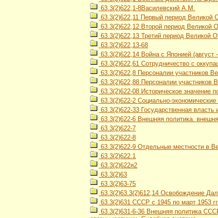
63.3(2)622,1-8Василевский А.М.
63.3(2)622,11 Первый период Великой 
63.3(2)622,12 Второй период Великой От
63.3(2)622,13 Третий период Великой О
63.3(2)622,13-68
63.3(2)622,14 Война с Японией (август 
63.3(2)622,61 Сотрудничество с оккуп
63.3(2)622,8 Персоналии участников В
63.3(2)622,88 Персоналии участников 
63.3(2)622-08 Историческое значение 
63.3(2)622-2 Социально-экономические
63.3(2)622-33 Государственная власть 
63.3(2)622-6 Внешняя политика. внешн
63.3(2)622-7
63.3(2)622-8
63.3(2)622-9 Отдельные местности в В
63.3(2)622.1
63.3(2)622я2
63.3(2)63
63.3(2)63-75
63.3(2)63.3(2)612,14 Освобождение Дал
63.3(2)631 СССР с 1945 по март 1953 гг
63.3(2)631-6-36 Внешняя политика СССР