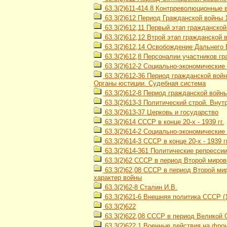
63.3(2)611-414.8 Контрреволюционные 
63.3(2)612 Период Гражданской войны 1
63.3(2)612,11 Первый этап гражданской
63.3(2)612,12 Втрой этап гражданской в
63.3(2)612,14 Освобождение Дальнего В
63.3(2)612,8 Персоналии участников гра
63.3(2)612-2 Социально-экономические 
63.3(2)612-36 Период гражданской войн
Органы юстиции. Судебная система
63.3(2)612-8 Период гражданской войны 
63.3(2)613-3 Политический строй. Вну
63.3(2)613-37 Церковь и государство
63.3(2)614 СССР в конце 20-х - 1939 гг.
63.3(2)614-2 Социально-экономически
63.3(2)614-3 СССР в конце 20-х - 1939 
63.3(2)614-361 Политические репресси
63.3(2)62 СССР в период Второй мирово
63.3(2)62,08 СССР в период Второй мир
характер войны
63.3(2)62-8 Сталин И.В.
63.3(2)621-6 Внешняя политика СССР (1
63.3(2)622
63.3(2)622,08 СССР в период Великой О
63.3(2)622,1 Военные действия на фро