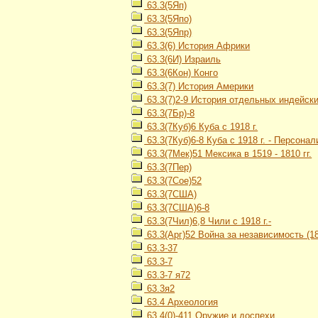
63.3(5Яп)
63.3(5Япо)
63.3(5Япр)
63.3(6) История Африки
63.3(6И) Израиль
63.3(6Кон) Конго
63.3(7) История Америки
63.3(7)2-9 История отдельных индейских
63.3(7Бр)-8
63.3(7Куб)6 Куба с 1918 г.
63.3(7Куб)6-8 Куба с 1918 г. - Персонал
63.3(7Мек)51 Мексика в 1519 - 1810 гг.
63.3(7Пер)
63.3(7Сое)52
63.3(7США)
63.3(7США)6-8
63.3(7Чил)6,8 Чили с 1918 г.-
63.3(Арг)52 Война за независимость (18
63.3-37
63.3-7
63.3-7 я72
63.3я2
63.4 Археология
63.4(0)-411 Оружие и доспехи