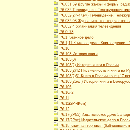
76.031.59 Другие жанры и формы ради
76.032 Телевидение. Тележурналистик
76.032(2Р-4Кем) Телевидение. Тележу
76.032.08 Журналистское творчество н
76.032.4 организация телевидения
76.0я73
76.1 Книжное дело
76.1,11 Книжное дело. Книговедение -
76.10
76.103 История книги
76.103(0)
76.103(2) История книги в России
76.103(2)42 Письменность и книга на Ру
76.103(2)51 Книга в России конец 17 век
76.103(2Бел) История книги в Белорус
76.106
76.10я2
76.11
76.11(2Р-4Кем)
76.12
76.17(2Р53) Издательское дело Запад
76.17(2Рос) Издательское дело в Росс
76.18 Книжная торговля (библиополист