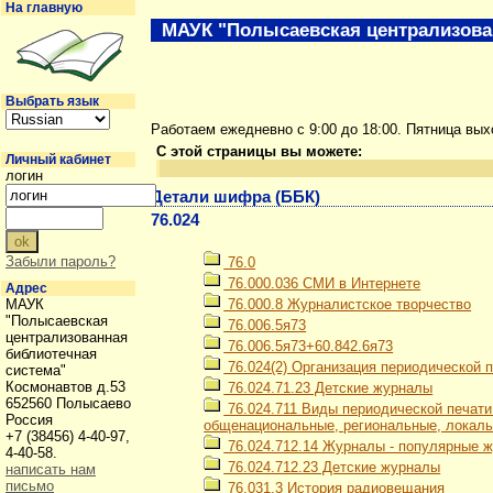
На главную
МАУК "Полысаевская централизова
Выбрать язык
Работаем ежедневно с 9:00 до 18:00. Пятница вы
С этой страницы вы можете:
Личный кабинет
логин
Детали шифра (ББК)
76.024
Забыли пароль?
76.0
76.000.036 СМИ в Интернете
Адрес
МАУК
76.000.8 Журналистское творчество
"Полысаевская
76.006.5я73
централизованная
76.006.5я73+60.842.6я73
библиотечная
76.024(2) Организация периодической п
система"
Космонавтов д.53
76.024.71.23 Детские журналы
652560 Полысаево
76.024.711 Виды периодической печати
Россия
общенациональные, региональные, локаль
+7 (38456) 4-40-97,
76.024.712.14 Журналы - популярные ж
4-40-58.
76.024.712.23 Детские журналы
написать нам
письмо
76.031.3 История радиовещания