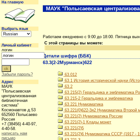
На главную
МАУК "Полысаевская централизова
Выбрать язык
Работаем ежедневно с 9:00 до 18:00. Пятница вы
С этой страницы вы можете:
Личный кабинет
логин
Детали шифра (ББК)
63.3(2-2Мурманск)622
Забыли пароль?
63.012
63.1 История исторической науки (Ист
Адрес
МАУК
63.2
"Полысаевская
63.215(2) Геральдика и эмблематика Р
централизованная
63.215-2 Геральдика и эмблематика
библиотечная
63.221 Нумизматика
система"
Космонавтов д.53
63.221(0)622-3я2 Нумизматика Второй м
652560 Полысаево
63.221(2) Нумизматика России
Россия
63.221(2)-1 Клады монет
+7 (38456) 4-40-97,
63.221(2)5
4-40-58.
написать нам
63.221(2)6 Нумизматика СССР (1917 - 19
письмо
63.221-3