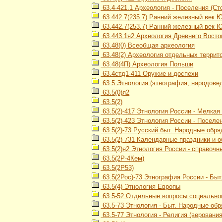
63.4-421.1 Археология - Поселения (Сто
63.442.7(235.7) Ранний железный век 
63.442.7(253.7) Ранний железный век 
63.443.1я2 Археология Древнего Восток
63.48(0) Всеобщая археология
63.48(2) Археология отдельных террит
63.48(4П) Археология Польши
63.4стд1-411 Оружие и доспехи
63.5 Этнология (этнография, народове
63.5(0)я2
63.5(2)
63.5(2)-417 Этнология России - Мелка
63.5(2)-423 Этнология России - Посел
63.5(2)-73 Русский быт. Народные обр
63.5(2)-731 Календарные праздники и 
63.5(2)я2 Этнология России - справочн
63.5(2Р-4Кем)
63.5(2Р53)
63.5(2Рос)-73 Этнография России - Бы
63.5(4) Этнология Европы
63.5-52 Отдельные вопросы социального
63.5-73 Этнология - Быт. Народные об
63.5-77 Этнология - Религия (верования