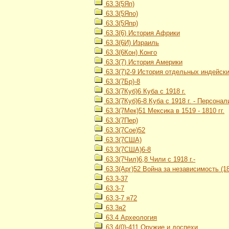
63.3(5Яп)
63.3(5Япо)
63.3(5Япр)
63.3(6) История Африки
63.3(6И) Израиль
63.3(6Кон) Конго
63.3(7) История Америки
63.3(7)2-9 История отдельных индейских
63.3(7Бр)-8
63.3(7Куб)6 Куба с 1918 г.
63.3(7Куб)6-8 Куба с 1918 г. - Персонал
63.3(7Мек)51 Мексика в 1519 - 1810 гг.
63.3(7Пер)
63.3(7Сое)52
63.3(7США)
63.3(7США)6-8
63.3(7Чил)6,8 Чили с 1918 г.-
63.3(Арг)52 Война за независимость (18
63.3-37
63.3-7
63.3-7 я72
63.3я2
63.4 Археология
63.4(0)-411 Оружие и доспехи