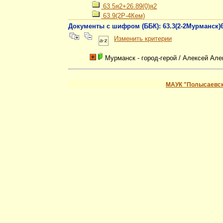
63.5я2+26.89(0)я2
63.9(2Р-4Кем)
Документы с шифром (ББК): 63.3(2-2Мурманск)
Изменить критерии
Мурманск - город-герой
/ Алексей Але
МАУК "Полысаевск