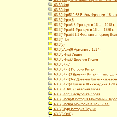
63.3(4Фн)
63.3(4Фр)
63.3(4Фр)512-68 Войны Франции, 18 ве
63.3(4Фра)-8
63.3(4Фра)5-8 Франция в 16 в. - 1918 г.
63.3(4Фра)51 Франция в 16 в. - 1789 г.
63.3(4Фра)521.1 Франция в период Вели
63.3(4Че)
63.3(5)
63.3(5Арм)6 Армения с 1917 -
63.3(5Инд) Индия
63.3(5Инд)3 Древняя Индия
63.3(5Кир)
63.3(5Кит) История Китая
63.3(5Кит)3 Древний Китай (III тыс. до н. э
63.3(5Кит)3я2 Древний Китай - справоч
63.3(5Кит)4 Китай в III - середина XVII 
63.3(5КНДР) Северная Корея
63.3(5Кор) Республика Корея
63.3(5Мон)-8 История Монголии - Перс
63.3(5Мон)4 Монголия в 12 - 17 вв.
63.3(5Туц) История Турции
63.3(5ЮАР)