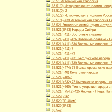
63.51 Историческая этнология
63.51(0) Историческая этнология наро
63.51(0)я2
63.51(2) Историческая этнология Росси
63.51(4)-739 Историческая этнология 
63.521 Этнология семей, групп и отде
63.521(2Р53) Народы Сибири
63.521(=411) Восточные славяне
63.521(=411)-426 Воточные славяне - 
63.521(=411)-534 Восточные славяне -
63.521(=411)-7
63.521(=411)-73
63.521(=411)-731 Быт русского народа
63.521(=411)-739 Восточные славяне -
63.521(=474)-73 Болканороманские нар
63.521(=48) Кельтские народы
63.521(=48)-7
63.521(=632)-73 Кыпчакские народы - б
63.521(=660) Финно-угорские народы в
63.521(=754.2)-425 Японцы - Пища. Нап
63.529(2)я2
63.529(2Р-4Кем)
63.529(2Р53)
63.5я2