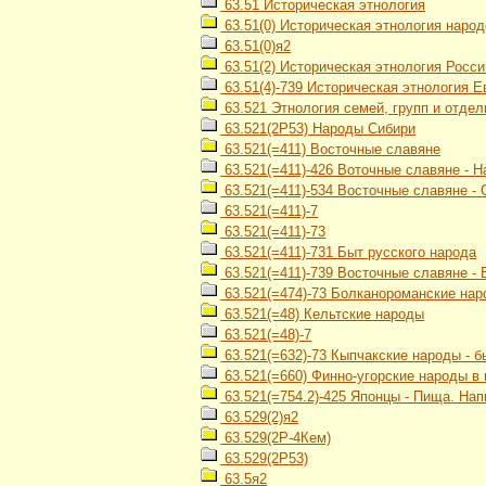
63.51 Историческая этнология
63.51(0) Историческая этнология наро
63.51(0)я2
63.51(2) Историческая этнология Росси
63.51(4)-739 Историческая этнология 
63.521 Этнология семей, групп и отде
63.521(2Р53) Народы Сибири
63.521(=411) Восточные славяне
63.521(=411)-426 Воточные славяне - 
63.521(=411)-534 Восточные славяне -
63.521(=411)-7
63.521(=411)-73
63.521(=411)-731 Быт русского народа
63.521(=411)-739 Восточные славяне -
63.521(=474)-73 Болканороманские нар
63.521(=48) Кельтские народы
63.521(=48)-7
63.521(=632)-73 Кыпчакские народы - б
63.521(=660) Финно-угорские народы в
63.521(=754.2)-425 Японцы - Пища. Нап
63.529(2)я2
63.529(2Р-4Кем)
63.529(2Р53)
63.5я2