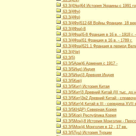
63.3(4Укр)64 История Украины с 1991 го
63.3(4Фн)
63.3(4Фр)
63.3(4Фр)512-68 Войны Франции, 18 ве
63.3(4Фра)-8
63.3(4Фра)5-8 Франция в 16 в. - 1918 г.
63.3(4Фра)51 Франция в 16 в. - 1789 г.
63.3(4Фра)521.1 Франция в период Вели
63.3(4Че)
63.3(5)
63.3(5Арм)6 Армения с 1917 -
63.3(5Инд) Индия
63.3(5Инд)3 Древняя Индия
63.3(5Кир)
63.3(5Кит) История Китая
63.3(5Кит)3 Древний Китай (III тыс. до н. э
63.3(5Кит)3я2 Древний Китай - справоч
63.3(5Кит)4 Китай в III - середина XVII 
63.3(5КНДР) Северная Корея
63.3(5Кор) Республика Корея
63.3(5Мон)-8 История Монголии - Перс
63.3(5Мон)4 Монголия в 12 - 17 вв.
63.3(5Туц) История Турции