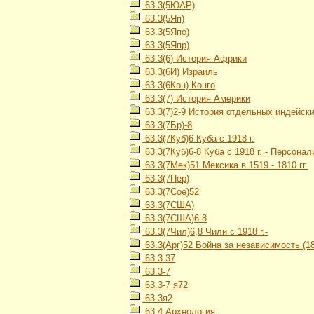
63.3(5ЮАР)
63.3(5Яп)
63.3(5Япо)
63.3(5Япр)
63.3(6) История Африки
63.3(6И) Израиль
63.3(6Кон) Конго
63.3(7) История Америки
63.3(7)2-9 История отдельных индейских
63.3(7Бр)-8
63.3(7Куб)6 Куба с 1918 г.
63.3(7Куб)6-8 Куба с 1918 г. - Персонал
63.3(7Мек)51 Мексика в 1519 - 1810 гг.
63.3(7Пер)
63.3(7Сое)52
63.3(7США)
63.3(7США)6-8
63.3(7Чил)6,8 Чили с 1918 г.-
63.3(Арг)52 Война за независимость (18
63.3-37
63.3-7
63.3-7 я72
63.3я2
63.4 Археология