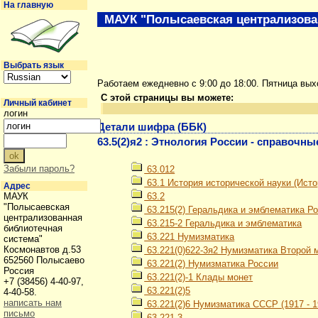
На главную
МАУК "Полысаевская централизова
Выбрать язык
Работаем ежедневно с 9:00 до 18:00. Пятница вы
С этой страницы вы можете:
Личный кабинет
логин
Детали шифра (ББК)
63.5(2)я2 : Этнология России - справочн
Забыли пароль?
63.012
63.1 История исторической науки (Ист
Адрес
МАУК
63.2
"Полысаевская
63.215(2) Геральдика и эмблематика Р
централизованная
63.215-2 Геральдика и эмблематика
библиотечная
63.221 Нумизматика
система"
Космонавтов д.53
63.221(0)622-3я2 Нумизматика Второй м
652560 Полысаево
63.221(2) Нумизматика России
Россия
63.221(2)-1 Клады монет
+7 (38456) 4-40-97,
63.221(2)5
4-40-58.
написать нам
63.221(2)6 Нумизматика СССР (1917 - 19
письмо
63.221-3