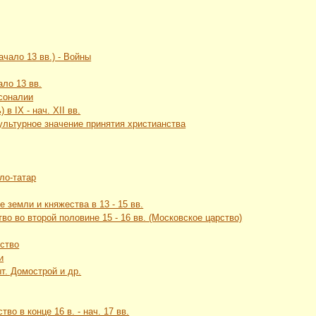
ачало 13 вв.) - Войны
ало 13 вв.
рсоналии
в IX - нач. XII вв.
культурное значение принятия христианства
ло-татар
 земли и княжества в 13 - 15 вв.
во во второй половине 15 - 16 вв. (Московское царство)
рство
и
т. Домострой и др.
во в конце 16 в. - нач. 17 вв.