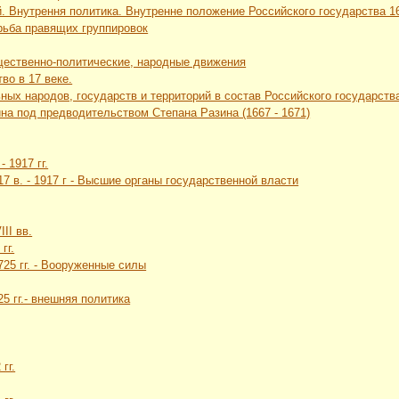
. Внутрення политика. Внутренне положение Российского государства 16 
рьба правящих группировок
щественно-политические, народные движения
во в 17 веке.
ных народов, государств и территорий в состав Российского государств
йна под предводительством Степана Разина (1667 - 1671)
- 1917 гг.
 17 в. - 1917 г - Высшие органы государственной власти
II вв.
гг.
1725 гг. - Вооруженные силы
25 гг.- внешняя политика
гг.