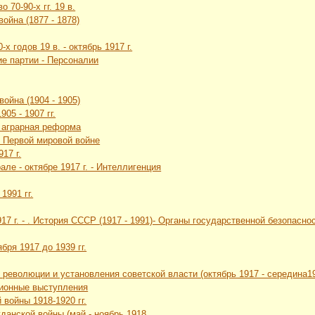
 70-90-х гг. 19 в.
война (1877 - 1878)
-х годов 19 в. - октябрь 1917 г.
ие партии - Персоналии
война (1904 - 1905)
05 - 1907 гг.
я аграрная реформа
в Первой мировой войне
17 г.
але - октябре 1917 г. - Интеллигенция
1991 гг.
1917 г. - . История СССР (1917 - 1991)- Органы государственной безопа
бря 1917 до 1939 гг.
 революции и установления советской власти (октябрь 1917 - середина19
ционные выступления
 войны 1918-1920 гг.
жданской войны (май - ноябрь 1918