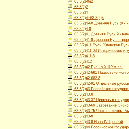
63.3(2)-8я2
63.3(2)2
63.3(2)4
63.3(2)4+63.3(2)5
63.3(2)4-68 Древняя Русь (9 - н
63.3(2)4-8
63.3(2)41 Древняя Русь 9 - нач
63.3(2)41-8 Древняя Русь - пе
63.3(2)411 Русь (Киевская Русь) 
63.3(2)411-08 Историческое и 
63.3(2)411-8
63.3(2)412
63.3(2)42 Русь в XIII-XV вв.
63.3(2)42-681 Нашествие монго
63.3(2)42-682,8
63.3(2)42-91 Отдельные русские
63.3(2)43 Российское государст
63.3(2)43,8
63.3(2)43-37 Церковь и госуда
63.3(2)43-69 Завоевание Сибир
63.3(2)43-75 Частная жизнь. Бы
63.3(2)43-8
63.3(2)43-8 Иван IV Грозный
63.3(2)44 Российсское государст