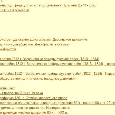
гг.
ойна под предводительством Емельяна Пугачева (1773 - 1775
01 гг. - Персоналии
ристов - Движения аристократии. Дворянское движение
уд, казнь декабристов. Декабристы в ссылке
екабристов
 война 1812 г. Заграничные походы русских войск (1813 - 1814)
ная война 1812 г. Заграничные походы русских войск (1813 - 1814), - пе
ая война 1812 г. Заграничные походы русских войск (1813 - 1814) - Перс
 общественно-политические, народные движения
логия. Быт
 I половина 90-х гг. 19 века
 реформа 1861 г. Отмена крепостного права
щественно-политические, народные движения 60-х - начало 90-х гг. 19 в
о-демократическое движение. Народничество
о-демократическое движение 60-х гг. XIX в.