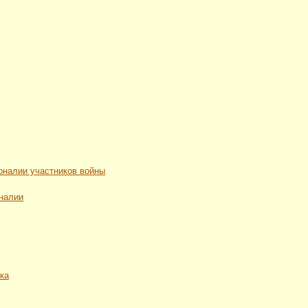
рсоналии участников войны
оналии
ека