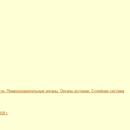
сности. Правоохранительные органы. Органы юстиции. Судебная система
18 г.