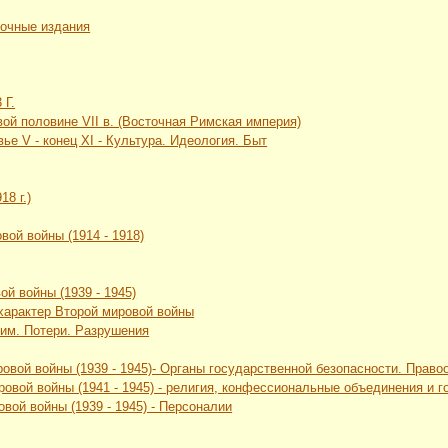
вочные издания
 Г.
рвой половине VII в. (Восточная Римская империя)
ье V - конец XI - Культура. Идеология. Быт
18 г.)
вой войны (1914 - 1918)
ой войны (1939 - 1945)
 характер Второй мировой войны
жим. Потери. Разрушения
ровой войны (1939 - 1945)- Органы государственной безопасности. Прав
ровой войны (1941 - 1945) - религия, конфессиональные объединения и
вой войны (1939 - 1945) - Персоналии