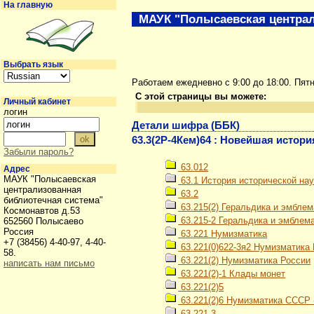
На главную
МАУК "Полысаевская централ
Выбрать язык
Работаем ежедневно с 9:00 до 18:00. Пят
С этой страницы вы можете:
Личный кабинет
логин
Детали шифра (ББК)
63.3(2Р-4Кем)64 : Новейшая история
Забыли пароль?
63.012
Адрес
МАУК "Полысаевская
63.1 История исторической нау
централизованная
63.2
библиотечная система"
63.215(2) Геральдика и эмблем
Космонавтов д.53
63.215-2 Геральдика и эмблем
652560 Полысаево
Россия
63.221 Нумизматика
+7 (38456) 4-40-97, 4-40-
63.221(0)622-3я2 Нумизматика 
58.
63.221(2) Нумизматика России
написать нам письмо
63.221(2)-1 Клады монет
63.221(2)5
63.221(2)6 Нумизматика СССР (1
63.221-3