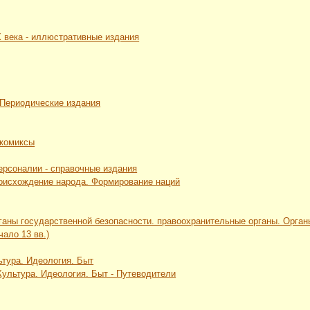
Х века - иллюстративные издания
 Периодические издания
 комиксы
Персоналии - справочные издания
роисхождение народа. Формирование наций
рганы государственной безопасности. правоохранительные органы. Орга
чало 13 вв.)
ьтура. Идеология. Быт
 Культура. Идеология. Быт - Путеводители