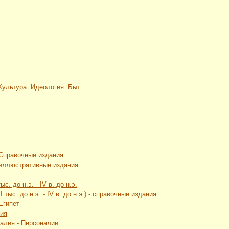
 Культура. Идеология. Быт
 Справочные издания
 иллюстративные издания
с. до н.э. - IV в. до н.э.
 тыс. до н.э. - IV в. до н.э.) - справочные издания
Египет
лия
талия - Персоналии