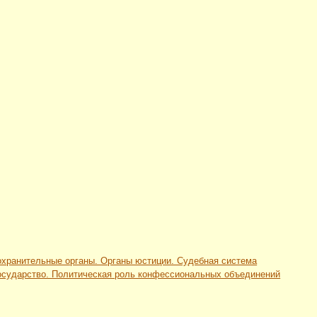
оохранительные органы. Органы юстиции. Судебная система
 государство. Политическая роль конфессиональных объединений