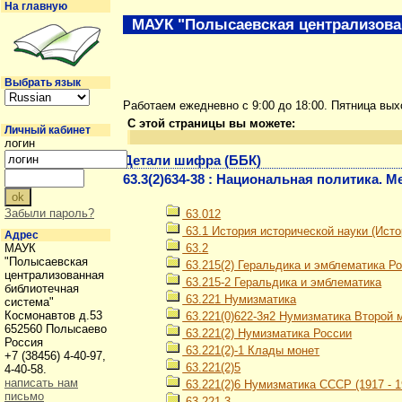
На главную
МАУК "Полысаевская централизова
Выбрать язык
Работаем ежедневно с 9:00 до 18:00. Пятница вы
С этой страницы вы можете:
Личный кабинет
логин
Детали шифра (ББК)
63.3(2)634-38 : Национальная политика.
Забыли пароль?
63.012
63.1 История исторической науки (Ист
Адрес
МАУК
63.2
"Полысаевская
63.215(2) Геральдика и эмблематика Р
централизованная
63.215-2 Геральдика и эмблематика
библиотечная
63.221 Нумизматика
система"
Космонавтов д.53
63.221(0)622-3я2 Нумизматика Второй м
652560 Полысаево
63.221(2) Нумизматика России
Россия
63.221(2)-1 Клады монет
+7 (38456) 4-40-97,
63.221(2)5
4-40-58.
написать нам
63.221(2)6 Нумизматика СССР (1917 - 19
письмо
63.221-3