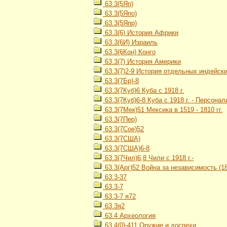
63.3(5Яп)
63.3(5Япо)
63.3(5Япр)
63.3(6) История Африки
63.3(6И) Израиль
63.3(6Кон) Конго
63.3(7) История Америки
63.3(7)2-9 История отдельных индейских
63.3(7Бр)-8
63.3(7Куб)6 Куба с 1918 г.
63.3(7Куб)6-8 Куба с 1918 г. - Персонал
63.3(7Мек)51 Мексика в 1519 - 1810 гг.
63.3(7Пер)
63.3(7Сое)52
63.3(7США)
63.3(7США)6-8
63.3(7Чил)6,8 Чили с 1918 г.-
63.3(Арг)52 Война за независимость (18
63.3-37
63.3-7
63.3-7 я72
63.3я2
63.4 Археология
63.4(0)-411 Оружие и доспехи