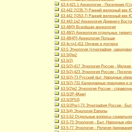
63.4-421.1 Археология - Поселения (Сто
63.442.7(235.7) Ранний железный век 
63.442.7(253.7) Ранний железный век 
63.443.1я2 Археология Древнего Восток
63.48(0) Всеобщая археология
63.48(2) Археология отдельных террит
63.48(4П) Археология Польши
63.4стд1-411 Оружие и доспехи
63.5 Этнология (этнография, народове
63.5(0)я2
63.5(2)
63.5(2)-417 Этнология России - Мелка
63.5(2)-423 Этнология России - Посел
63.5(2)-73 Русский быт. Народные обр
63.5(2)-731 Календарные праздники и 
63.5(2)я2 Этнология России - справочн
63.5(2Р-4Кем)
63.5(2Р53)
63.5(2Рос)-73 Этнография России - Бы
63.5(4) Этнология Европы
63.5-52 Отдельные вопросы социального
63.5-73 Этнология - Быт. Народные об
63.5-77 Этнология - Религия (верования