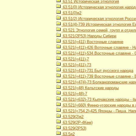
63.51 Историческая этнология
63.51(0) Историческая этнология наро
63.51(0)я2
63.51(2) Историческая этнология Росси
63.51(4)-739 Историческая этнология 
63.521 Этнология семей, групп и отде
63.521(2Р53) Народы Сибири
63.521(=411) Восточные славяне
63.521(=411)-426 Воточные славяне - 
63.521(=411)-534 Восточные славяне -
63.521(=411)-7
63.521(=411)-73
63.521(=411)-731 Быт русского народа
63.521(=411)-739 Восточные славяне -
63.521(=474)-73 Болканороманские нар
63.521(=48) Кельтские народы
63.521(=48)-7
63.521(=632)-73 Кыпчакские народы - б
63.521(=660) Финно-угорские народы в
63.521(=754.2)-425 Японцы - Пища. Нап
63.529(2)я2
63.529(2Р-4Кем)
63.529(2Р53)
63.5я2