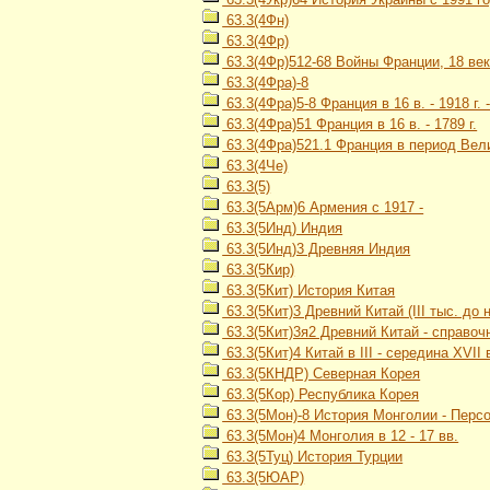
63.3(4Фн)
63.3(4Фр)
63.3(4Фр)512-68 Войны Франции, 18 ве
63.3(4Фра)-8
63.3(4Фра)5-8 Франция в 16 в. - 1918 г.
63.3(4Фра)51 Франция в 16 в. - 1789 г.
63.3(4Фра)521.1 Франция в период Вели
63.3(4Че)
63.3(5)
63.3(5Арм)6 Армения с 1917 -
63.3(5Инд) Индия
63.3(5Инд)3 Древняя Индия
63.3(5Кир)
63.3(5Кит) История Китая
63.3(5Кит)3 Древний Китай (III тыс. до н. э
63.3(5Кит)3я2 Древний Китай - справоч
63.3(5Кит)4 Китай в III - середина XVII 
63.3(5КНДР) Северная Корея
63.3(5Кор) Республика Корея
63.3(5Мон)-8 История Монголии - Перс
63.3(5Мон)4 Монголия в 12 - 17 вв.
63.3(5Туц) История Турции
63.3(5ЮАР)