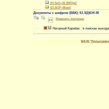
63.5я2+26.89(0)я2
63.9(2Р-4Кем)
Документы с шифром (ББК): 63.3(2)634-38
Изменить критерии
Нагорный Карабах : в поисках выход
МАУК "Полысаевск