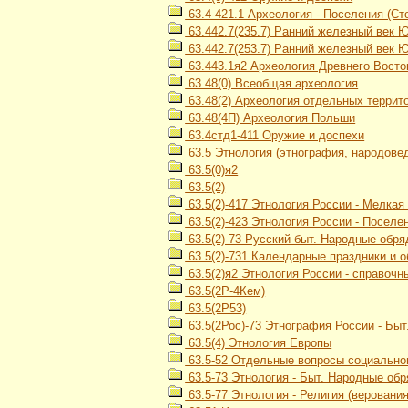
63.4-421.1 Археология - Поселения (Сто
63.442.7(235.7) Ранний железный век 
63.442.7(253.7) Ранний железный век 
63.443.1я2 Археология Древнего Восток
63.48(0) Всеобщая археология
63.48(2) Археология отдельных террит
63.48(4П) Археология Польши
63.4стд1-411 Оружие и доспехи
63.5 Этнология (этнография, народове
63.5(0)я2
63.5(2)
63.5(2)-417 Этнология России - Мелка
63.5(2)-423 Этнология России - Посел
63.5(2)-73 Русский быт. Народные обр
63.5(2)-731 Календарные праздники и 
63.5(2)я2 Этнология России - справочн
63.5(2Р-4Кем)
63.5(2Р53)
63.5(2Рос)-73 Этнография России - Бы
63.5(4) Этнология Европы
63.5-52 Отдельные вопросы социального
63.5-73 Этнология - Быт. Народные об
63.5-77 Этнология - Религия (верования