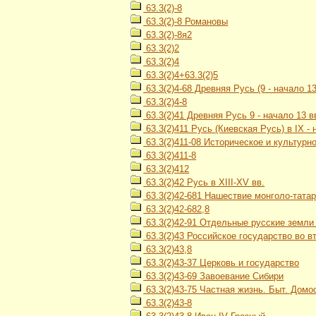
63.3(2)-8
63.3(2)-8 Романовы
63.3(2)-8я2
63.3(2)2
63.3(2)4
63.3(2)4+63.3(2)5
63.3(2)4-68 Древняя Русь (9 - начало 13
63.3(2)4-8
63.3(2)41 Древняя Русь 9 - начало 13 в
63.3(2)411 Русь (Киевская Русь) в IX - н
63.3(2)411-08 Историческое и культурн
63.3(2)411-8
63.3(2)412
63.3(2)42 Русь в XIII-XV вв.
63.3(2)42-681 Нашествие монголо-тата
63.3(2)42-682,8
63.3(2)42-91 Отдельные русские земли и
63.3(2)43 Российское государство во вт
63.3(2)43,8
63.3(2)43-37 Церковь и государство
63.3(2)43-69 Завоевание Сибири
63.3(2)43-75 Частная жизнь. Быт. Домос
63.3(2)43-8