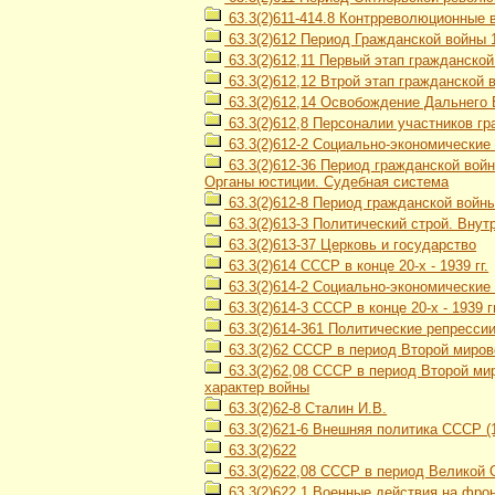
63.3(2)611-414.8 Контрреволюционные 
63.3(2)612 Период Гражданской войны 1
63.3(2)612,11 Первый этап гражданской
63.3(2)612,12 Втрой этап гражданской в
63.3(2)612,14 Освобождение Дальнего В
63.3(2)612,8 Персоналии участников гра
63.3(2)612-2 Социально-экономические 
63.3(2)612-36 Период гражданской войн
Органы юстиции. Судебная система
63.3(2)612-8 Период гражданской войны 
63.3(2)613-3 Политический строй. Вну
63.3(2)613-37 Церковь и государство
63.3(2)614 СССР в конце 20-х - 1939 гг.
63.3(2)614-2 Социально-экономически
63.3(2)614-3 СССР в конце 20-х - 1939 
63.3(2)614-361 Политические репресси
63.3(2)62 СССР в период Второй мирово
63.3(2)62,08 СССР в период Второй мир
характер войны
63.3(2)62-8 Сталин И.В.
63.3(2)621-6 Внешняя политика СССР (1
63.3(2)622
63.3(2)622,08 СССР в период Великой О
63.3(2)622,1 Военные действия на фро