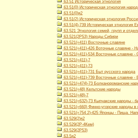
63.51 Историческая этнология
63.51(0) Историческая этнология наро
63.51(0)я2
63.51(2) Историческая этнология Росси
63.51(4)-739 Историческая этнология 
63.521 Этнология семей, групп и отде
63.521(2Р53) Народы Сибири
63.521(=411) Восточные славяне
63.521(=411)-426 Воточные славяне - 
63.521(=411)-534 Восточные славяне -
63.521(=411)-7
63.521(=411)-73
63.521(=411)-731 Быт русского народа
63.521(=411)-739 Восточные славяне -
63.521(=474)-73 Болканороманские нар
63.521(=48) Кельтские народы
63.521(=48)-7
63.521(=632)-73 Кыпчакские народы - б
63.521(=660) Финно-угорские народы в
63.521(=754.2)-425 Японцы - Пища. Нап
63.529(2)я2
63.529(2Р-4Кем)
63.529(2Р53)
63.5я2