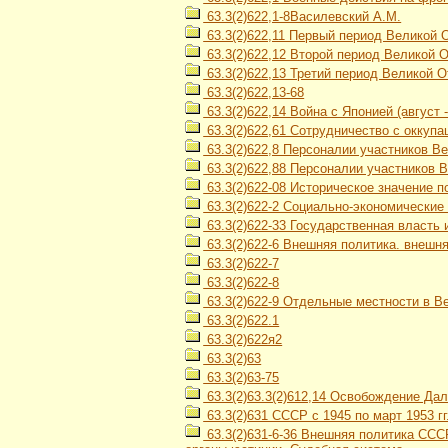
63.3(2)622,1-8Василевский А.М.
63.3(2)622,11 Первый период Великой 
63.3(2)622,12 Второй период Великой От
63.3(2)622,13 Третий период Великой О
63.3(2)622,13-68
63.3(2)622,14 Война с Японией (август 
63.3(2)622,61 Сотрудничество с оккуп
63.3(2)622,8 Персоналии участников В
63.3(2)622,88 Персоналии участников 
63.3(2)622-08 Историческое значение 
63.3(2)622-2 Социально-экономические
63.3(2)622-33 Государственная власть 
63.3(2)622-6 Внешняя политика. внешн
63.3(2)622-7
63.3(2)622-8
63.3(2)622-9 Отдельные местности в В
63.3(2)622.1
63.3(2)622я2
63.3(2)63
63.3(2)63-75
63.3(2)63.3(2)612,14 Освобождение Дал
63.3(2)631 СССР с 1945 по март 1953 гг
63.3(2)631-6-36 Внешняя политика СССР