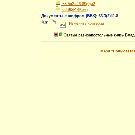
63.5я2+26.89(0)я2
63.9(2Р-4Кем)
Документы с шифром (ББК): 63.3(2)41-8
Изменить критерии
Святые равноапостольные князь Влад
МАУК "Полысаевск