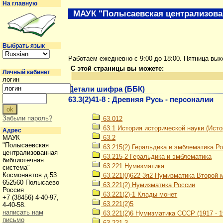
На главную
МАУК "Полысаевская централизова
Выбрать язык
Работаем ежедневно с 9:00 до 18:00. Пятница вы
С этой страницы вы можете:
Личный кабинет
логин
Детали шифра (ББК)
63.3(2)41-8 : Древняя Русь - персоналии
Забыли пароль?
63.012
63.1 История исторической науки (Ист
Адрес
МАУК
63.2
"Полысаевская
63.215(2) Геральдика и эмблематика Р
централизованная
63.215-2 Геральдика и эмблематика
библиотечная
63.221 Нумизматика
система"
Космонавтов д.53
63.221(0)622-3я2 Нумизматика Второй м
652560 Полысаево
63.221(2) Нумизматика России
Россия
63.221(2)-1 Клады монет
+7 (38456) 4-40-97,
63.221(2)5
4-40-58.
написать нам
63.221(2)6 Нумизматика СССР (1917 - 19
письмо
63.221-3