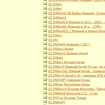
63.3(4Фн)
63.3(4Фр)
63.3(4Фр)512-68 Войны Франции, 18 ве
63.3(4Фра)-8
63.3(4Фра)5-8 Франция в 16 в. - 1918 г.
63.3(4Фра)51 Франция в 16 в. - 1789 г.
63.3(4Фра)521.1 Франция в период Вели
63.3(4Че)
63.3(5)
63.3(5Арм)6 Армения с 1917 -
63.3(5Инд) Индия
63.3(5Инд)3 Древняя Индия
63.3(5Кир)
63.3(5Кит) История Китая
63.3(5Кит)3 Древний Китай (III тыс. до н. э
63.3(5Кит)3я2 Древний Китай - справоч
63.3(5Кит)4 Китай в III - середина XVII 
63.3(5КНДР) Северная Корея
63.3(5Кор) Республика Корея
63.3(5Мон)-8 История Монголии - Перс
63.3(5Мон)4 Монголия в 12 - 17 вв.
63.3(5Туц) История Турции
63.3(5ЮАР)