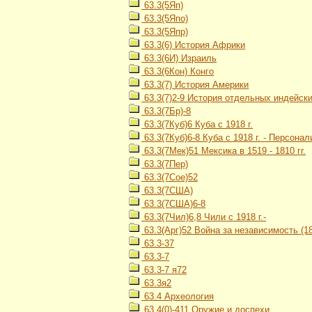
63.3(5Яп)
63.3(5Япо)
63.3(5Япр)
63.3(6) История Африки
63.3(6И) Израиль
63.3(6Кон) Конго
63.3(7) История Америки
63.3(7)2-9 История отдельных индейских
63.3(7Бр)-8
63.3(7Куб)6 Куба с 1918 г.
63.3(7Куб)6-8 Куба с 1918 г. - Персонал
63.3(7Мек)51 Мексика в 1519 - 1810 гг.
63.3(7Пер)
63.3(7Сое)52
63.3(7США)
63.3(7США)6-8
63.3(7Чил)6,8 Чили с 1918 г.-
63.3(Арг)52 Война за независимость (18
63.3-37
63.3-7
63.3-7 я72
63.3я2
63.4 Археология
63.4(0)-411 Оружие и доспехи