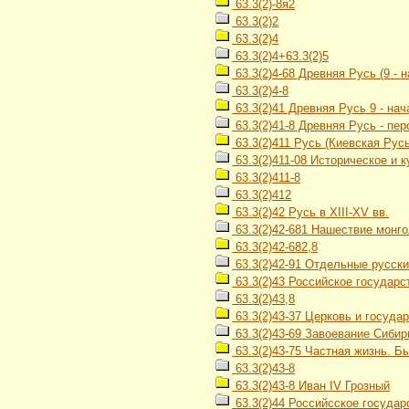
63.3(2)-8я2
63.3(2)2
63.3(2)4
63.3(2)4+63.3(2)5
63.3(2)4-68 Древняя Русь (9 - н
63.3(2)4-8
63.3(2)41 Древняя Русь 9 - нач
63.3(2)41-8 Древняя Русь - пе
63.3(2)411 Русь (Киевская Русь) 
63.3(2)411-08 Историческое и 
63.3(2)411-8
63.3(2)412
63.3(2)42 Русь в XIII-XV вв.
63.3(2)42-681 Нашествие монго
63.3(2)42-682,8
63.3(2)42-91 Отдельные русские
63.3(2)43 Российское государст
63.3(2)43,8
63.3(2)43-37 Церковь и госуда
63.3(2)43-69 Завоевание Сибир
63.3(2)43-75 Частная жизнь. Бы
63.3(2)43-8
63.3(2)43-8 Иван IV Грозный
63.3(2)44 Российсское государст