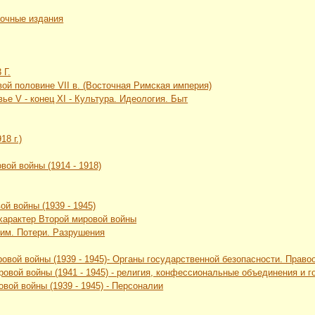
вочные издания
 Г.
рвой половине VII в. (Восточная Римская империя)
ье V - конец XI - Культура. Идеология. Быт
18 г.)
вой войны (1914 - 1918)
ой войны (1939 - 1945)
 характер Второй мировой войны
жим. Потери. Разрушения
ровой войны (1939 - 1945)- Органы государственной безопасности. Прав
ровой войны (1941 - 1945) - религия, конфессиональные объединения и
вой войны (1939 - 1945) - Персоналии