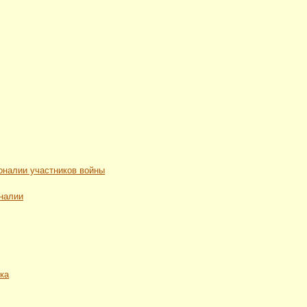
рсоналии участников войны
оналии
ека