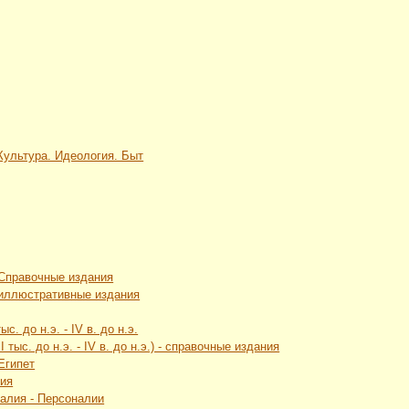
 Культура. Идеология. Быт
 Справочные издания
 иллюстративные издания
с. до н.э. - IV в. до н.э.
 тыс. до н.э. - IV в. до н.э.) - справочные издания
Египет
лия
талия - Персоналии