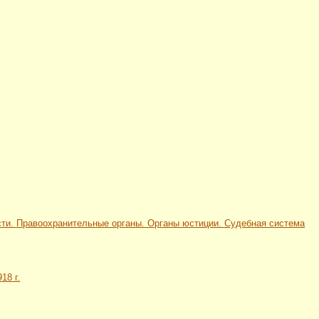
сности. Правоохранительные органы. Органы юстиции. Судебная система
18 г.