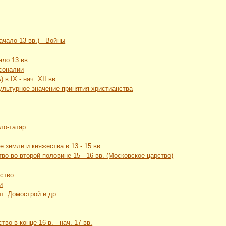
ачало 13 вв.) - Войны
ало 13 вв.
рсоналии
в IX - нач. XII вв.
культурное значение принятия христианства
ло-татар
 земли и княжества в 13 - 15 вв.
во во второй половине 15 - 16 вв. (Московское царство)
рство
и
т. Домострой и др.
во в конце 16 в. - нач. 17 вв.