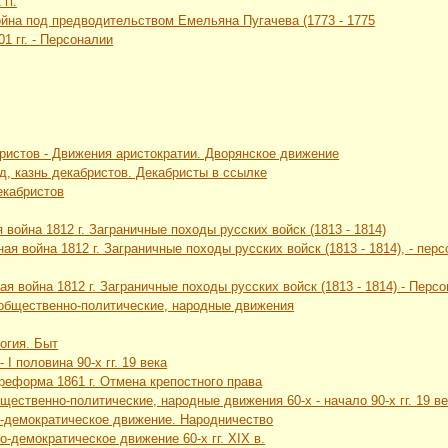
гг.
ойна под предводительством Емельяна Пугачева (1773 - 1775
01 гг. - Персоналии
ристов - Движения аристократии. Дворянское движение
уд, казнь декабристов. Декабристы в ссылке
екабристов
 война 1812 г. Заграничные походы русских войск (1813 - 1814)
ная война 1812 г. Заграничные походы русских войск (1813 - 1814), - пе
ая война 1812 г. Заграничные походы русских войск (1813 - 1814) - Перс
 общественно-политические, народные движения
логия. Быт
 I половина 90-х гг. 19 века
 реформа 1861 г. Отмена крепостного права
щественно-политические, народные движения 60-х - начало 90-х гг. 19 в
о-демократическое движение. Народничество
о-демократическое движение 60-х гг. XIX в.