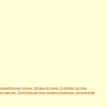
оохранительные органы. Органы юстиции. Судебная система
 государство. Политическая роль конфессиональных объединений