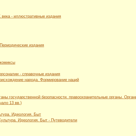
Х века - иллюстративные издания
 Периодические издания
 комиксы
Персоналии - справочные издания
роисхождение народа. Формирование наций
рганы государственной безопасности. правоохранительные органы. Орга
чало 13 вв.)
ьтура. Идеология. Быт
 Культура. Идеология. Быт - Путеводители