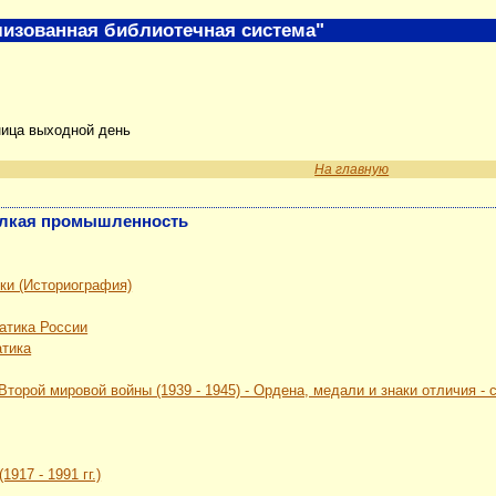
изованная библиотечная система"
ница выходной день
На главную
 Мелкая промышленность
ки (Историография)
атика России
атика
Второй мировой войны (1939 - 1945) - Ордена, медали и знаки отличия -
917 - 1991 гг.)