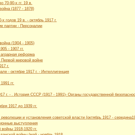
 70-90-х гг. 19 в.
война (1877 - 1878)
-х годов 19 в. - октябрь 1917 г.
ие партии - Персоналии
война (1904 - 1905)
05 - 1907 гг.
я аграрная реформа
в Первой мировой войне
17 г.
але - октябре 1917 г. - Интеллигенция
1991 гг.
1917 г. - . История СССР (1917 - 1991)- Органы государственной безопа
бря 1917 до 1939 гг.
 революции и установления советской власти (октябрь 1917 - середина19
ционные выступления
 войны 1918-1920 гг.
жданской войны (май - ноябрь 1918