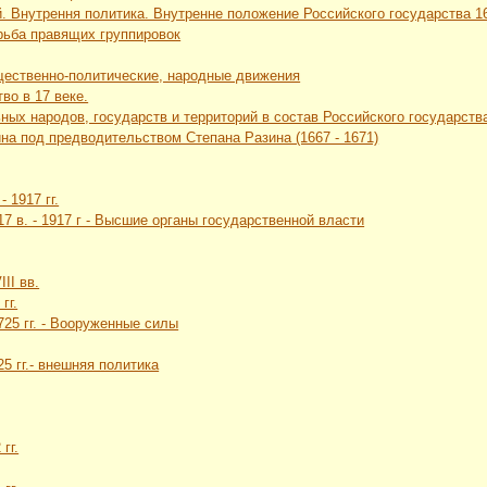
. Внутрення политика. Внутренне положение Российского государства 16 
рьба правящих группировок
щественно-политические, народные движения
во в 17 веке.
ных народов, государств и территорий в состав Российского государств
йна под предводительством Степана Разина (1667 - 1671)
- 1917 гг.
 17 в. - 1917 г - Высшие органы государственной власти
II вв.
гг.
1725 гг. - Вооруженные силы
25 гг.- внешняя политика
гг.