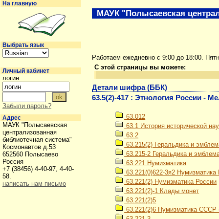
На главную
МАУК "Полысаевская централ
Выбрать язык
Работаем ежедневно с 9:00 до 18:00. Пят
С этой страницы вы можете:
Личный кабинет
логин
Детали шифра (ББК)
63.5(2)-417 : Этнология России -
Забыли пароль?
63.012
Адрес
МАУК "Полысаевская
63.1 История исторической нау
централизованная
63.2
библиотечная система"
63.215(2) Геральдика и эмблем
Космонавтов д.53
63.215-2 Геральдика и эмблем
652560 Полысаево
Россия
63.221 Нумизматика
+7 (38456) 4-40-97, 4-40-
63.221(0)622-3я2 Нумизматика 
58.
63.221(2) Нумизматика России
написать нам письмо
63.221(2)-1 Клады монет
63.221(2)5
63.221(2)6 Нумизматика СССР (1
63.221-3