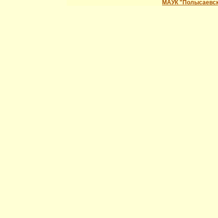
МАУК "Полысаевск