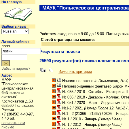
На главную
МАУК "Полысаевская централизова
Выбрать язык
Работаем ежедневно с 9:00 до 18:00. Пятница вы
С этой страницы вы можете:
Личный кабинет
логин
Результаты поиска
25590 результат(ов) поиска ключевых слов
Забыли пароль?
Изменить критерии
Адрес
МАУК
Начало положено
in Полысаево, № 4,
"Полысаевская
Непревзойдённый фантазёр Барон М
централизованная
№ 035 / 2018 - Октябрь - Екатерина II
библиотечная
система"
№ 036 / 2018 - Декабрь - Колчак. Отте
Космонавтов д.53
№ 051 / 2020 - Март - Иерусалим наш
652560 Полысаево
№1-2 / 2021
(Номер После 12, №1-2 / 2
Россия
№1 - 2 (21366 - 21367) / 2026 - Январь
+7 (38456) 4-40-97,
4-40-58.
№ 1 / 2010 - Январь
(Номер Нева)
написать нам
№ 1 / 2012 - Январь
(Номер Нева)
письмо