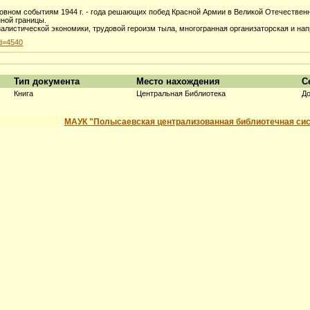
новном событиям 1944 г. - года решающих побед Красной Армии в Великой Отечественн
ной границы.
алистической экономики, трудовой героизм тыла, многогранная организаторская и н
id=4540
Тип документа
Место нахождения
С
Книга
Центральная Библиотека
До
МАУК "Полысаевская централизованная библиотечная си