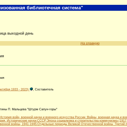
изованная библиотечная система"
ница выходной день
На главную
ния
ния
ктября 1933 - 2023)
, Составитель
ртины П. Мальцева "Штурм Сапун-горы"
История войн, военной науки и военного искусства России :Войны, военная наука и во
рия. Исторические науки:СССР:Эпоха социализма и строительства коммунизма (1917 
венной войны, 1941-1945:Отдельные периоды Великой Отечественной войны :Третий п