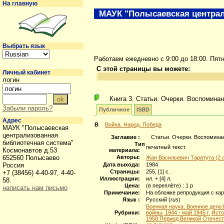
На главную
МАУК "Полысаевская централ
Выбрать язык
Работаем ежедневно с 9:00 до 18:00. Пят
С этой страницы вы можете:
Личный кабинет
логин
Книга 3. Статьи. Очерки. Воспомина
Забыли пароль?
Публичное
ISBD
Адрес
В
Война. Народ. Победа
МАУК "Полысаевская
централизованная
Заглавие :
Статьи. Очерки. Воспомина
библиотечная система"
Тип
печатный текст
Космонавтов д.53
материала:
652560 Полысаево
Авторы:
Жан Васильевич Таратута (2 о
Россия
Дата выхода:
1984
Страницы:
255, [1] с.
+7 (38456) 4-40-97, 4-40-
Иллюстрации:
ил. + [4] л.
58.
Цена:
(в переплёте) : 1 р
написать нам письмо
Примечание:
На обложке репродукция с ка
Язык :
Русский (
rus
)
Военная наука. Военное дело:
Рубрики:
войны, 1944 - май 1945 г.
Исто
1958:Период Великой Отечест