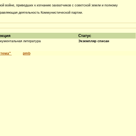
ой войне, приведших к изгнанию захватчиков с советской земли и полному
аправляющая деятельность Коммунистической партии.
екция
Статус
кументальная литература
Экземпляр списан
стема"
pmb