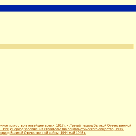
енное искусство в новейшее время, 1917 г. - :Третий период Великой Отечественной
- 1991):Период завершения строительства социалистического общества, 1938-
ериод Великой Отечественной войны, 1944-май 1945 г.