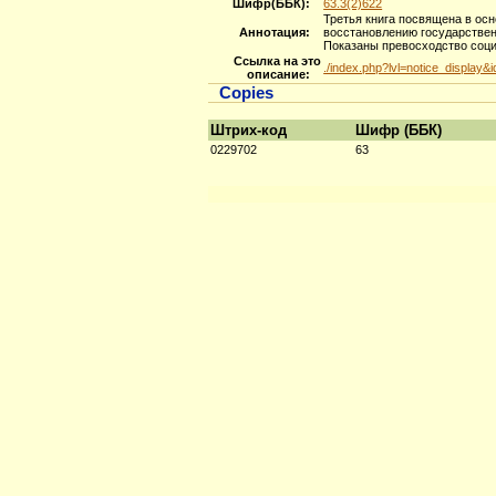
Шифр(ББК):
63.3(2)622
Третья книга посвящена в ос
Аннотация:
восстановлению государствен
Показаны превосходство соци
Ссылка на это
./index.php?lvl=notice_display&
описание:
Copies
Штрих-код
Шифр (ББК)
0229702
63