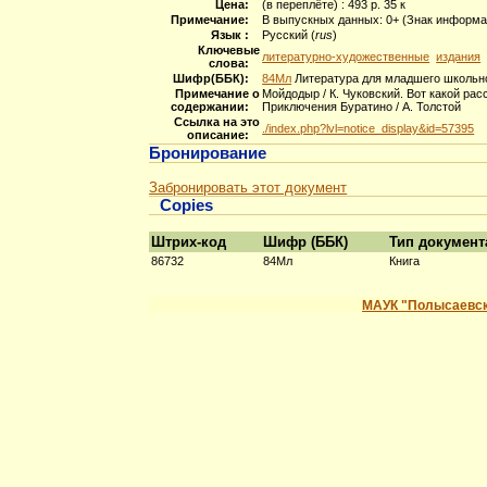
Цена:
(в переплёте) : 493 р. 35 к
Примечание:
В выпускных данных: 0+ (Знак информац
Язык :
Русский (
rus
)
Ключевые
литературно-художественные
издания
слова:
Шифр(ББК):
84Мл
Литература для младшего школьно
Примечание о
Мойдодыр / К. Чуковский. Вот какой рас
содержании:
Приключения Буратино / А. Толстой
Ссылка на это
./index.php?lvl=notice_display&id=57395
описание:
Бронирование
Забронировать этот документ
Copies
Штрих-код
Шифр (ББК)
Тип документ
86732
84Мл
Книга
МАУК "Полысаевск