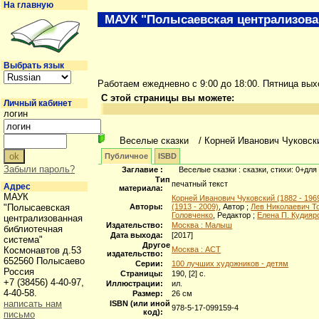
На главную
МАУК "Полысаевская централизова
Выбрать язык
Работаем ежедневно с 9:00 до 18:00. Пятница вы
С этой страницы вы можете:
Личный кабинет
логин
Веселые сказки
/ Корней Иванович Чуковск
Публичное
ISBD
Забыли пароль?
Заглавие :
Веселые сказки : сказки, стихи: 0+для
Тип
печатный текст
Адрес
материала:
МАУК
Корней Иванович Чуковский (1882 - 196
"Полысаевская
Авторы:
(1913 - 2009)
, Автор ;
Лев Николаевич То
Головченко
, Редактор ;
Елена П. Кудияр
централизованная
Издательство:
Москва : Малыш
библиотечная
Дата выхода:
[2017]
система"
Другое
Космонавтов д.53
Москва : АСТ
издательство:
652560 Полысаево
Серии:
100 лучших художников - детям
Россия
Страницы:
190, [2] с.
+7 (38456) 4-40-97,
Иллюстрации:
ил.
4-40-58.
Размер:
26 см
написать нам
ISBN (или иной
978-5-17-099159-4
код):
письмо