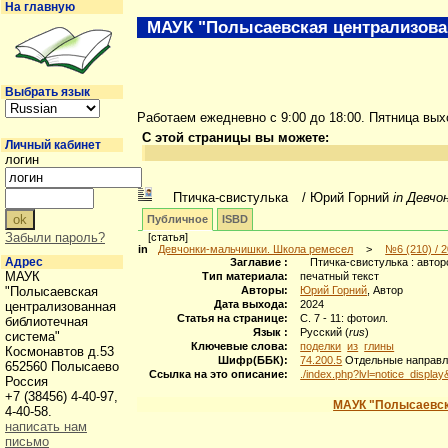
На главную
МАУК "Полысаевская централизова
Выбрать язык
Работаем ежедневно с 9:00 до 18:00. Пятница вы
С этой страницы вы можете:
Личный кабинет
логин
Птичка-свистулька
/ Юрий Горний
in Девчо
Публичное
ISBD
Забыли пароль?
[статья]
in
Девчонки-мальчишки. Школа ремесел
>
№6 (210) / 2
Адрес
Заглавие :
Птичка-свистулька : автор
МАУК
Тип материала:
печатный текст
"Полысаевская
Авторы:
Юрий Горний
, Автор
Дата выхода:
2024
централизованная
Статья на странице:
С. 7 - 11: фотоил.
библиотечная
Язык :
Русский (
rus
)
система"
Ключевые слова:
поделки
из
глины
Космонавтов д.53
Шифр(ББК):
74.200.5
Отдельные направл
652560 Полысаево
Ссылка на это описание:
./index.php?lvl=notice_displa
Россия
+7 (38456) 4-40-97,
МАУК "Полысаевск
4-40-58.
написать нам
письмо