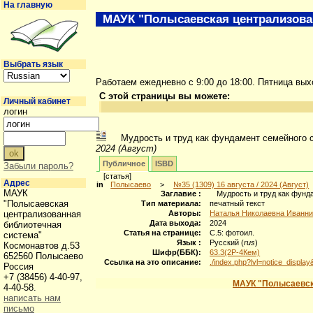
На главную
МАУК "Полысаевская централизова
Выбрать язык
Работаем ежедневно с 9:00 до 18:00. Пятница вы
С этой страницы вы можете:
Личный кабинет
логин
Мудрость и труд как фундамент семейного 
2024 (Август)
Публичное
ISBD
Забыли пароль?
[статья]
Адрес
in
Полысаево
>
№35 (1309) 16 августа / 2024 (Август)
МАУК
Заглавие :
Мудрость и труд как фунд
"Полысаевская
Тип материала:
печатный текст
централизованная
Авторы:
Наталья Николаевна Иванник
Дата выхода:
2024
библиотечная
Статья на странице:
С.5: фотоил.
система"
Язык :
Русский (
rus
)
Космонавтов д.53
Шифр(ББК):
63.3(2Р-4Кем)
652560 Полысаево
Ссылка на это описание:
./index.php?lvl=notice_displa
Россия
+7 (38456) 4-40-97,
МАУК "Полысаевск
4-40-58.
написать нам
письмо