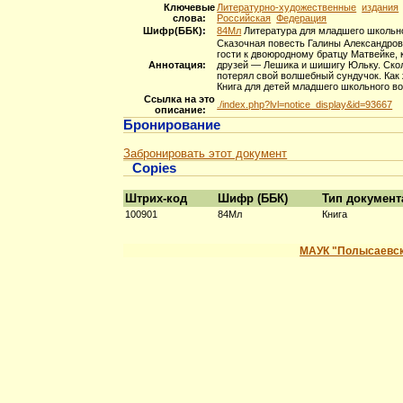
Ключевые
Литературно-художественные
издания
слова:
Российская
Федерация
Шифр(ББК):
84Мл
Литература для младшего школьно
Сказочная повесть Галины Александров
гости к двоюродному братцу Матвейке, 
Аннотация:
друзей — Лешика и шишигу Юльку. Сколь
потерял свой волшебный сундучок. Как 
Книга для детей младшего школьного во
Ссылка на это
./index.php?lvl=notice_display&id=93667
описание:
Бронирование
Забронировать этот документ
Copies
Штрих-код
Шифр (ББК)
Тип документ
100901
84Мл
Книга
МАУК "Полысаевск