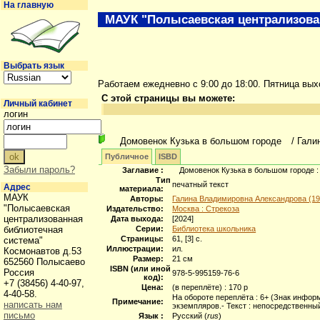
На главную
МАУК "Полысаевская централизова
Выбрать язык
Работаем ежедневно с 9:00 до 18:00. Пятница вы
С этой страницы вы можете:
Личный кабинет
логин
Домовенок Кузька в большом городе
/ Гали
Публичное
ISBD
Забыли пароль?
Заглавие :
Домовенок Кузька в большом городе : 
Тип
печатный текст
Адрес
материала:
МАУК
Авторы:
Галина Владимировна Александрова (19
"Полысаевская
Издательство:
Москва : Стрекоза
централизованная
Дата выхода:
[2024]
библиотечная
Серии:
Библиотека школьника
Страницы:
61, [3] с.
система"
Иллюстрации:
ил.
Космонавтов д.53
Размер:
21 см
652560 Полысаево
ISBN (или иной
Россия
978-5-995159-76-6
код):
+7 (38456) 4-40-97,
Цена:
(в переплёте) : 170 р
4-40-58.
На обороте переплёта : 6+ (Знак инфор
Примечание:
написать нам
экземпляров.- Текст : непосредственны
письмо
Язык :
Русский (
rus
)