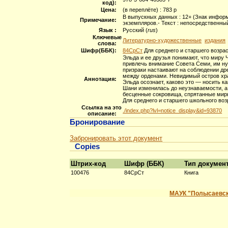
код):
Цена:
(в переплёте) : 783 р
В выпускных данных : 12+ (Знак информ
Примечание:
экземпляров.- Текст : непосредственны
Язык :
Русский (
rus
)
Ключевые
Литературно-художественные
издания
слова:
Шифр(ББК):
84СрСт
Для среднего и старшего возра
Эльда и ее друзья понимают, что миру 
привлечь внимание Совета Семи, им ну
призраки настаивают на соблюдении дре
между орденами. Невидимый остров хран
Аннотация:
Эльда осознает, каково это — носить к
Шани изменилась до неузнаваемости, а
бесценные сокровища, спрятанные миры,
Для среднего и старшего школьного воз
Ссылка на это
./index.php?lvl=notice_display&id=93870
описание:
Бронирование
Забронировать этот документ
Copies
Штрих-код
Шифр (ББК)
Тип докумен
100476
84СрСт
Книга
МАУК "Полысаевск