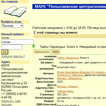
На главную
МАУК "Полысаевская централизова
Выбрать язык
Работаем ежедневно с 9:00 до 18:00. Пятница вы
С этой страницы вы можете:
Личный кабинет
логин
Тайны Чароводья, Книга 4. Невидимый остро
Публичное
ISBD
Забыли пароль?
название
Тайны Чароводья
, Книга 4
коллекции:
Адрес
Заглавие :
Невидимый остров : для среднего и с
МАУК
Тип
печатный текст
"Полысаевская
материала:
централизованная
Юлия Николаевна Иванова (24 декабря 1
Авторы:
Людмила К. Никитина
, Директор публик
библиотечная
Издательство:
Москва : Абрикобукс
система"
Дата выхода:
2025
Космонавтов д.53
Другое
652560 Полысаево
Москва : Абрикос
издательство:
Россия
Серии:
Тайная дверь
+7 (38456) 4-40-97,
Страницы:
350, [2] с.
4-40-58.
Иллюстрации:
орнаменты + вкладные [16] л. цв. ил., ил
написать нам
Размер:
22 см
письмо
ISBN (или иной
978-5-604-46385-7