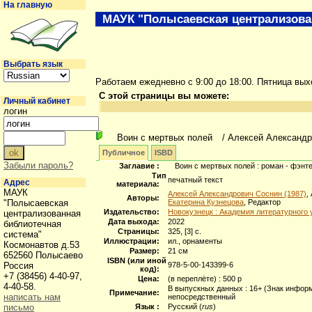
На главную
МАУК "Полысаевская централизова
Выбрать язык
Работаем ежедневно с 9:00 до 18:00. Пятница вы
С этой страницы вы можете:
Личный кабинет
логин
Воин с мертвых полей
/ Алексей Александр
Публичное
ISBD
Забыли пароль?
Заглавие :
Воин с мертвых полей : роман - фэнте
Тип
печатный текст
Адрес
материала:
МАУК
Алексей Александрович Соснин (1987)
,
Авторы:
"Полысаевская
Екатерина Кузнецова
, Редактор
Издательство:
Новокузнецк : Академия литературного 
централизованная
Дата выхода:
2022
библиотечная
Страницы:
325, [3] с.
система"
Иллюстрации:
ил., орнаменты
Космонавтов д.53
Размер:
21 см
652560 Полысаево
ISBN (или иной
Россия
978-5-00-143399-6
код):
+7 (38456) 4-40-97,
Цена:
(в переплёте) : 500 р
4-40-58.
В выпускных данных : 16+ (Знак информ
Примечание:
написать нам
непосредственный
письмо
Язык :
Русский (
rus
)