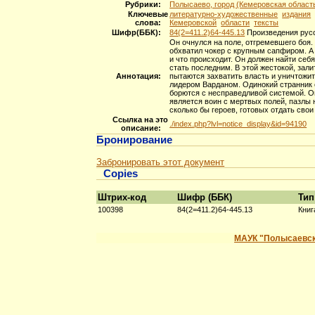
Рубрики:
Полысаево, город (Кемеровская область
Ключевые
литературно-художественные
издания
слова:
Кемеровской
области
тексты
Шифр(ББК):
84(2=411.2)64-445.13
Произведения русс
Он очнулся на поле, отгремевшего боя.
обхватил чокер с крупным сапфиром. А 
и что происходит. Он должен найти себ
стать последним. В этой жестокой, зал
Аннотация:
пытаются захватить власть и уничтожит
лидером Варданом. Одинокий странник с
борются с несправедливой системой. Он
является воин с мертвых полей, пазлы 
сколько бы героев, готовых отдать свои 
Ссылка на это
./index.php?lvl=notice_display&id=94190
описание:
Бронирование
Забронировать этот документ
Copies
Штрих-код
Шифр (ББК)
Тип
100398
84(2=411.2)64-445.13
Книг
МАУК "Полысаевск