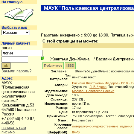
На главную
МАУК "Полысаевская централизова
Выбрать язык
Работаем ежедневно с 9:00 до 18:00. Пятница вы
С этой страницы вы можете:
Личный кабинет
логин
Женитьба Дон-Жуана
/ Василий Дмитриеви
Публичное
ISBD
Забыли пароль?
Заглавие :
Женитьба Дон-Жуана : ироническая п
Тип
печатный текст
Адрес
материала:
МАУК
Василий Дмитриевич Федоров (1918 - 1
Авторы:
"Полысаевская
Художник ;
Л. Б. Чуева
, Технический ред
Издательство:
Москва : Советская Россия
централизованная
Дата выхода:
1982
библиотечная
Страницы:
237, [3] с.
система"
Иллюстрации:
портр. [1] л.
Космонавтов д.53
Размер:
17 см
652560 Полысаево
Цена:
(в переплёте) : 1 р. 20 к
Россия
Примечание:
75 000 экземпляров.- Текст : непосред
+7 (38456) 4-40-97,
Язык :
Русский (
rus
)
4-40-58.
Ключевые
литературно-художественные
издания
написать нам
слова:
письмо
Шифр(ББК):
84Р6