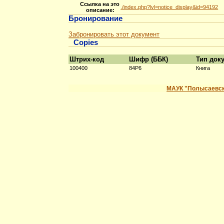
Ссылка на это
./index.php?lvl=notice_display&id=94192
описание:
Бронирование
Забронировать этот документ
Copies
Штрих-код
Шифр (ББК)
Тип док
100400
84Р6
Книга
МАУК "Полысаевск